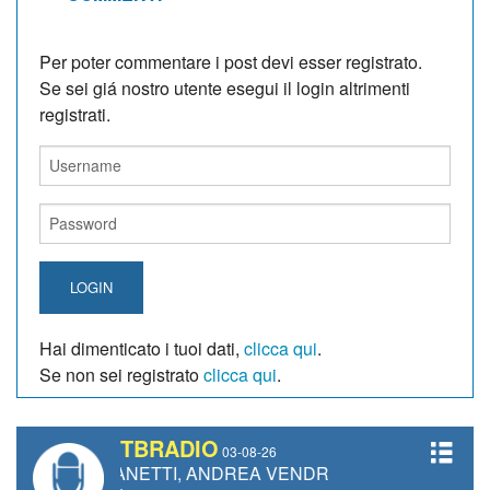
Per poter commentare i post devi esser registrato.
Se sei giá nostro utente esegui il login altrimenti
registrati.
LOGIN
Hai dimenticato i tuoi dati,
clicca qui
.
Se non sei registrato
clicca qui
.
TBRADIO
03-08-26
URO GIANETTI, ANDREA VENDRAME, FILIPPO FIORELLI