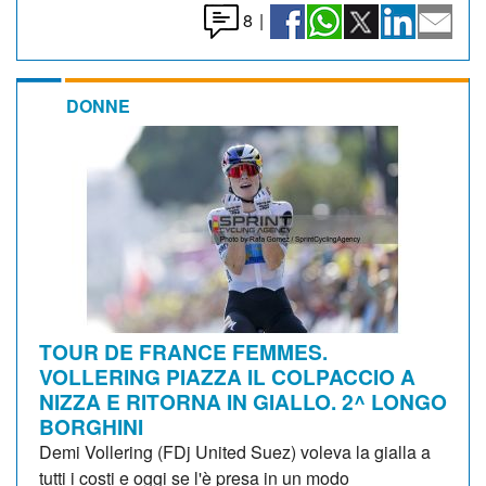
8
|
DONNE
TOUR DE FRANCE FEMMES.
VOLLERING PIAZZA IL COLPACCIO A
NIZZA E RITORNA IN GIALLO. 2^ LONGO
BORGHINI
Demi Vollering (FDj United Suez) voleva la gialla a
tutti i costi e oggi se l'è presa in un modo