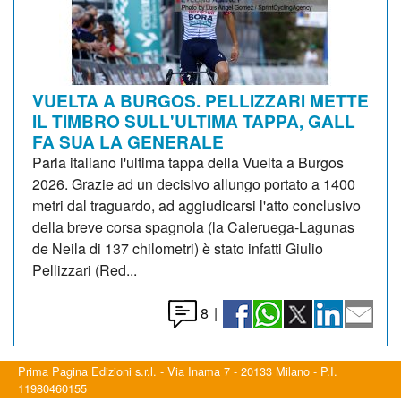
VUELTA A BURGOS. PELLIZZARI METTE
IL TIMBRO SULL'ULTIMA TAPPA, GALL
FA SUA LA GENERALE
Parla italiano l'ultima tappa della Vuelta a Burgos
2026. Grazie ad un decisivo allungo portato a 1400
metri dal traguardo, ad aggiudicarsi l'atto conclusivo
della breve corsa spagnola (la Caleruega-Lagunas
de Neila di 137 chilometri) è stato infatti Giulio
Pellizzari (Red...
8
|
Prima Pagina Edizioni s.r.l. - Via Inama 7 - 20133 Milano - P.I.
11980460155