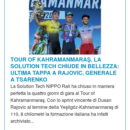
TOUR OF KAHRAMANMARAŞ, LA
SOLUTION TECH CHIUDE IN BELLEZZA:
ULTIMA TAPPA A RAJOVIC, GENERALE
A TSARENKO
La Solution Tech NIPPO Rali ha chiuso in maniera
perfetta la quattro giorni di gara al Tour of
Kahramanmaraş. Con lo sprint vincente di Dusan
Rajovic al termine della Yeşilgöz-Kahramanmaraş di
110, 8 chilometri la formazione italiana ha infatti
archiviato...