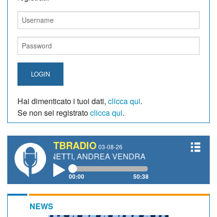
LOGIN
Hai dimenticato i tuoi dati,
clicca qui
.
Se non sei registrato
clicca qui
.
TBRADIO
03-08-26
O GIANETTI, ANDREA VENDRAME, FILIPPO FIORELLI
00:00
50:38
NEWS