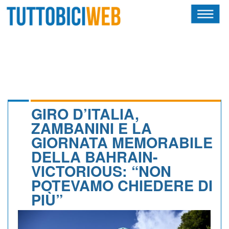
HOME
RIVISTA
SQUADRE
ATLETI
GIRO D’ITALIA,
ZAMBANINI E LA
CALENDARIO
GIORNATA MEMORABILE
DELLA BAHRAIN-
OSCAR
VICTORIOUS: “NON
ALBI D'ORO
POTEVAMO CHIEDERE DI
PIÙ”
NEWSLETTER