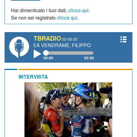
Hai dimenticato i tuoi dati,
clicca qui
.
Se non sei registrato
clicca qui
.
TBRADIO
03-08-26
ANDREA VENDRAME, FILIPPO FIORELLI
00:00
50:38
INTERVISTA