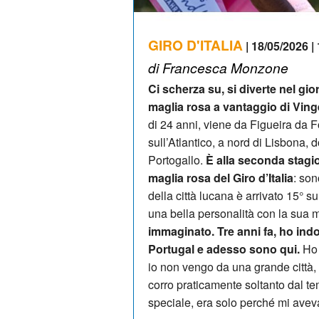
GIRO D'ITALIA
| 18/05/2026 |
di Francesca Monzone
Ci scherza su, si diverte nel gi
maglia rosa a vantaggio di Ving
di 24 anni, viene da Figueira da Fo
sull’Atlantico, a nord di Lisbona,
Portogallo.
È alla seconda stagi
maglia rosa del Giro d’Italia
: son
della città lucana è arrivato 15° 
una bella personalità con la sua
immaginato. Tre anni fa, ho indo
Portugal e adesso sono qui.
Ho 
io non vengo da una grande città, 
corro praticamente soltanto dal te
speciale, era solo perché mi aveva