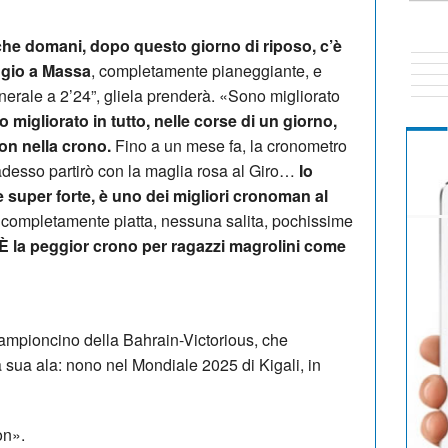
 che domani, dopo questo giorno di riposo, c’è
ggio a Massa
, completamente pianeggiante, e
rale a 2’24”, gliela prenderà. «Sono migliorato
 migliorato in tutto, nelle corse di un giorno,
on nella crono.
Fino a un mese fa, la cronometro
 adesso partirò con la maglia rosa al Giro…
Io
 è super forte, è uno dei migliori cronoman al
a completamente piatta, nessuna salita, pochissime
È la peggior crono per ragazzi magrolini come
campioncino della Bahrain-Victorious, che
sua ala: nono nel Mondiale 2025 di Kigali, in
on».