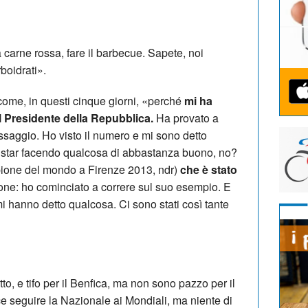
 la carne rossa, fare il barbecue. Sapete, noi
boidrati».
come, in questi cinque giorni, «perché
mi ha
Presidente della Repubblica.
Ha provato a
saggio. Ho visto il numero e mi sono detto
di star facendo qualcosa di abbastanza buono, no?
one del mondo a Firenze 2013, ndr)
che è stato
zione: ho cominciato a correre sul suo esempio. E
o mi hanno detto qualcosa. Ci sono stati così tante
o, e tifo per il Benfica, ma non sono pazzo per il
ce seguire la Nazionale ai Mondiali, ma niente di