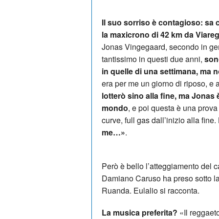
Il suo sorriso è contagioso: sa
la maxicrono di 42 km da Viare
Jonas Vingegaard, secondo in gene
tantissimo in questi due anni,
sono
in quelle di una settimana, ma n
era per me un giorno di riposo, e
lotterò sino alla fine, ma Jonas
mondo
, e poi questa è una prov
curve, full gas dall’inizio alla fine.
me…»
.
Però è bello l’atteggiamento del 
Damiano Caruso ha preso sotto la 
Ruanda. Eulalio si racconta.
La musica preferita?
«Il reggaet