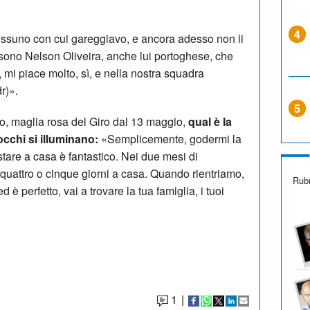
4
suno con cui gareggiavo, e ancora adesso non li
ci sono Nelson Oliveira, anche lui portoghese, che
, mi piace molto, sì, e nella nostra squadra
r)».
5
o, maglia rosa del Giro dal 13 maggio,
qual è la
 occhi si illuminano:
«Semplicemente, godermi la
tare a casa è fantastico. Nei due mesi di
o quattro o cinque giorni a casa. Quando rientriamo,
Rubr
è perfetto, vai a trovare la tua famiglia, i tuoi
1
|