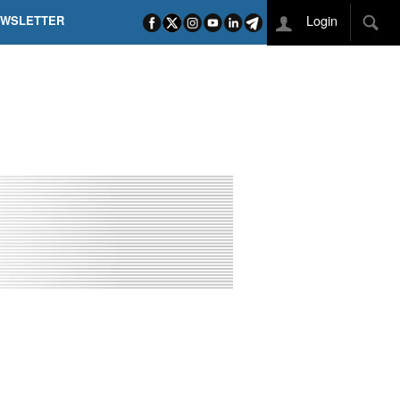
Login
EWSLETTER
 POEL SUI CAMPI ELISI! POGAČAR NELLA STORIA
L TAPPONE DEI TAPPONI
DEJ IN UNA TAPPA PAZZESCA
ETTE INCORONA CARAPAZ
O DI PHILIPSEN SU SCHMID E KOOIJ