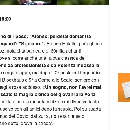
 18:00
orno di riposo: “Afonso, perderai domani la
egaard? “Sì, sicuro”.
Afonso Eulalio, portoghese
z, nota città balneare di 60mila abitanti
 dove si corre anche una nuova classica del
one da professionista e da Potenza indossa la
o cinque tappe, ma dopo il 2° posto sul traguardo
sul Blockhaus e 5° a Corno alle Scale, sempre con
 maglia rosa addosso.
«Un sogno, non l’avrei mai
ssato la maglia bianca dei giovani alla Volta
iniziato con la mountain bike e mi divertivo tanto,
uscivo con gli amici dopo la scuola. Poi su strada
mpo del Covid, dal 2019, non era niente di
no detto ‘prova la strada’.»