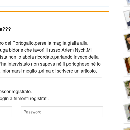
ta???
ro del Portogallo,perse la maglia gialla alla
fuga bidone che favorì il russo Artem Nych.Mi
ista non lo abbia ricordato,parlando invece della
'ha intervistato non sapeva né il portoghese né lo
nformarsi meglio ,prima di scrivere un articolo.
sser registrato.
gin altrimenti registrati.