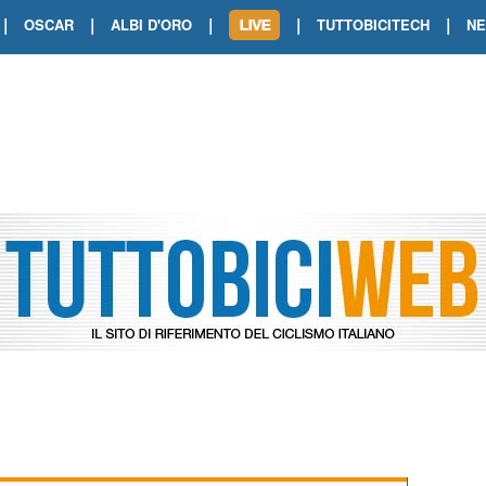
|
|
|
|
|
OSCAR
ALBI D'ORO
TUTTOBICITECH
N
TOUR DE FRANCE. SHOW DI VAN DER
TOUR DE FRANCE. CARAPAZ FIRMA I
TOUR DE FRANCE. POKERISSIMO TA
TOUR DE FRANCE. ORCIERES-MERL
TOUR DE FRANCE. A VOIRON TRIONF