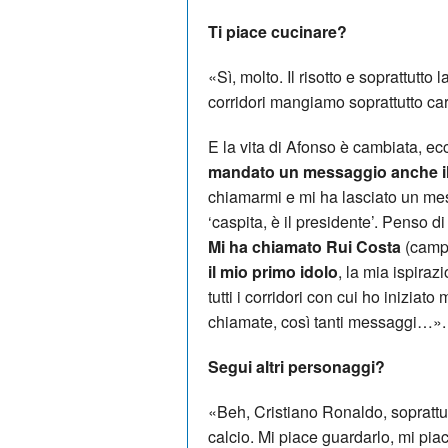
Ti piace cucinare?
«Sì, molto. Il risotto e soprattutto
corridori mangiamo soprattutto car
E la vita di Afonso è cambiata, ec
mandato un messaggio anche il 
chiamarmi e mi ha lasciato un mes
‘caspita, è il presidente’. Penso 
Mi ha chiamato Rui Costa
(campi
il mio primo idolo
, la mia ispira
tutti i corridori con cui ho iniziat
chiamate, così tanti messaggi…».
Segui altri personaggi?
«Beh, Cristiano Ronaldo, soprattutt
calcio. Mi piace guardarlo, mi pia