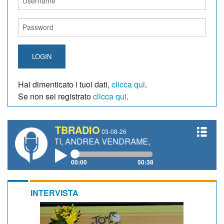
LOGIN
Hai dimenticato i tuoi dati,
clicca qui
.
Se non sei registrato
clicca qui
.
TBRADIO
03-08-26
ANETTI, ANDREA VENDRAME, FILIPPO FIORELLI
00:00
50:38
INTERVISTA