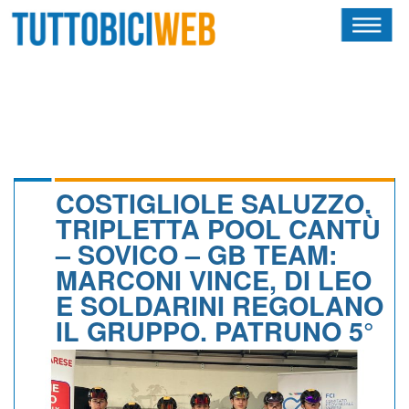
HOME
RIVISTA
SQUADRE
ATLETI
COSTIGLIOLE SALUZZO.
TRIPLETTA POOL CANTÙ
CALENDARIO
– SOVICO – GB TEAM:
MARCONI VINCE, DI LEO
OSCAR
E SOLDARINI REGOLANO
ALBI D'ORO
IL GRUPPO. PATRUNO 5°
NEWSLETTER