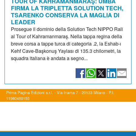
TOUR OF KAHRAMANMARAŞ: UMBA
FIRMA LA TRIPLETTA SOLUTION TECH,
TSARENKO CONSERVA LA MAGLIA DI
LEADER
Prosegue il dominio della Solution Tech NIPPO Rali
al Tour of Kahramanmaraş. Nella tappa regina della
breve corsa a tappe turca di categoria .2, la Eshab-ı
Kehf Cave-Başkonuş Yaylası di 135.3 chilometri, la
squadra italiana è andata a segno...
Prima Pagina Edizioni s.r.l. - Via Inama 7 - 20133 Milano - P.I.
11980460155