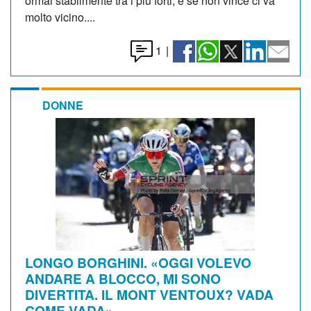
ormai stabilmente tra i più forti, e se non vince ci va
molto vicino....
1
|
DONNE
LONGO BORGHINI. «OGGI VOLEVO
ANDARE A BLOCCO, MI SONO
DIVERTITA. IL MONT VENTOUX? VADA
COME VADA»