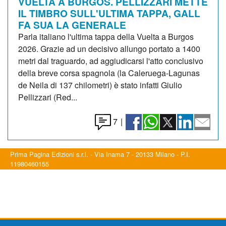
VUELTA A BURGOS. PELLIZZARI METTE
IL TIMBRO SULL'ULTIMA TAPPA, GALL
FA SUA LA GENERALE
Parla italiano l'ultima tappa della Vuelta a Burgos
2026. Grazie ad un decisivo allungo portato a 1400
metri dal traguardo, ad aggiudicarsi l'atto conclusivo
della breve corsa spagnola (la Caleruega-Lagunas
de Neila di 137 chilometri) è stato infatti Giulio
Pellizzari (Red...
7
|
Prima Pagina Edizioni s.r.l. - Via Inama 7 - 20133 Milano - P.I.
11980460155