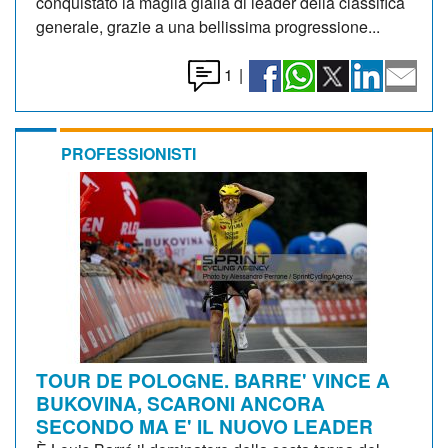
conquistato la maglia gialla di leader della classifica
generale, grazie a una bellissima progressione...
1
|
PROFESSIONISTI
TOUR DE POLOGNE. BARRE' VINCE A
BUKOVINA, SCARONI ANCORA
SECONDO MA E' IL NUOVO LEADER