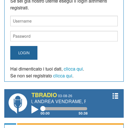
Se sei giá nostro utente esegui il login altrimenti
registrati.
LOGIN
Hai dimenticato i tuoi dati,
clicca qui
.
Se non sei registrato
clicca qui
.
TBRADIO
03-08-26
TTI, ANDREA VENDRAME, FILIPPO FIORELLI
00:00
50:38