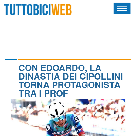
HOME
RIVISTA
SQUADRE
ATLETI
CON EDOARDO, LA
DINASTIA DEI CIPOLLINI
CALENDARIO
TORNA PROTAGONISTA
TRA I PROF
OSCAR
ALBI D'ORO
NEWSLETTER