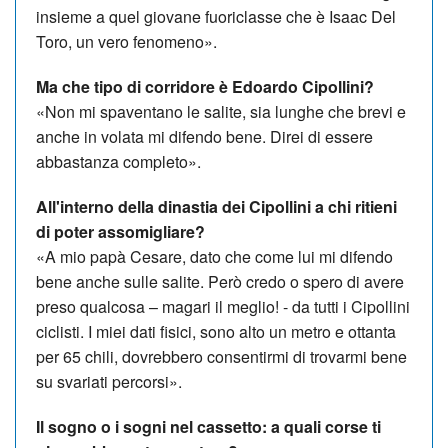
insieme a quel giovane fuoriclasse che è Isaac Del
Toro, un vero fenomeno».
Ma che tipo di corridore è Edoardo Cipollini?
«Non mi spaventano le salite, sia lunghe che brevi e
anche in volata mi difendo bene. Direi di essere
abbastanza completo».
All'interno della dinastia dei Cipollini a chi ritieni
di poter assomigliare?
«A mio papà Cesare, dato che come lui mi difendo
bene anche sulle salite. Però credo o spero di avere
preso qualcosa – magari il meglio! - da tutti i Cipollini
ciclisti. I miei dati fisici, sono alto un metro e ottanta
per 65 chili, dovrebbero consentirmi di trovarmi bene
su svariati percorsi».
Il sogno o i sogni nel cassetto: a quali corse ti