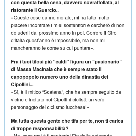
con questa bella cena, davvero sovraffollata, al
ristorante Il Guercio..
«Queste cose danno morale, mi ha fatto molto
piacere incontrare i miei sostenitori e cercherò di non
deluderli dal prossimo anno in poi. Correre il Giro
d'Italia quest’anno è impossibile, ma non mi
mancheranno le corse su cui puntare».
Fra i tuoi tifosi più “caldi” figura un “pasionario”
di Massa Macinaia che è sempre stato il
capopopolo numero uno della dinastia dei
Cipollini...
«Sì, è il mitico “Scatena”, che ha sempre seguito da
vicino e incitato noi Cipollini ciclisti: un vero
personaggio del ciclismo lucchese!»
Ma tutta questa gente che tifa per te, non ti carica
di troppe responsabilità?
«No, caso mai è il contrario! Fin dalle categorie