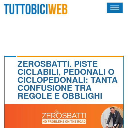
HOME
RIVISTA
SQUADRE
ATLETI
ZEROSBATTI. PISTE
CICLABILI, PEDONALI O
CALENDARIO
CICLOPEDONALI: TANTA
CONFUSIONE TRA
OSCAR
REGOLE E OBBLIGHI
ALBI D'ORO
NEWSLETTER