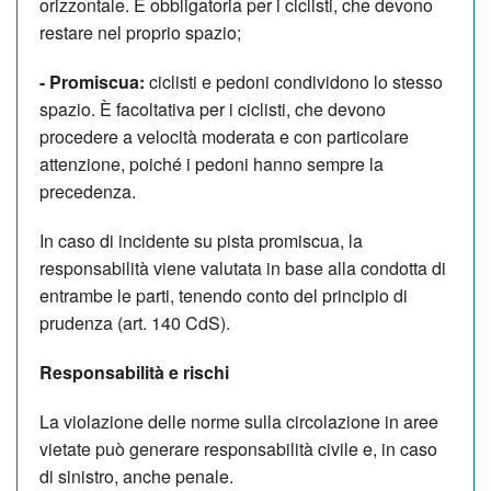
orizzontale. È obbligatoria per i ciclisti, che devono
restare nel proprio spazio;
- P
romiscua
:
ciclisti e pedoni condividono lo stesso
spazio. È facoltativa per i ciclisti, che devono
procedere a velocità moderata e con particolare
attenzione, poich
é
i pedoni hanno sempre la
precedenza.
In caso di incidente su pista promiscua, la
responsabilità viene valutata in base alla condotta di
entrambe le parti, tenendo conto del principio di
prudenza (art. 140 CdS).
Responsabilit
à e rischi
La violazione delle norme sulla circolazione in aree
vietate può generare
responsabilit
à civile e, in caso
di sinistro, anche penale.