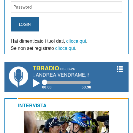
LOGIN
Hai dimenticato i tuoi dati,
clicca qui
.
Se non sei registrato
clicca qui
.
TBRADIO
03-08-26
TTI, ANDREA VENDRAME, FILIPPO FIORELLI
00:00
50:38
INTERVISTA