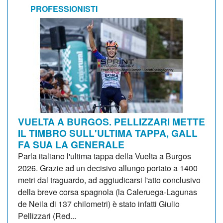
PROFESSIONISTI
VUELTA A BURGOS. PELLIZZARI METTE
IL TIMBRO SULL'ULTIMA TAPPA, GALL
FA SUA LA GENERALE
Parla italiano l'ultima tappa della Vuelta a Burgos
2026. Grazie ad un decisivo allungo portato a 1400
metri dal traguardo, ad aggiudicarsi l'atto conclusivo
della breve corsa spagnola (la Caleruega-Lagunas
de Neila di 137 chilometri) è stato infatti Giulio
Pellizzari (Red...