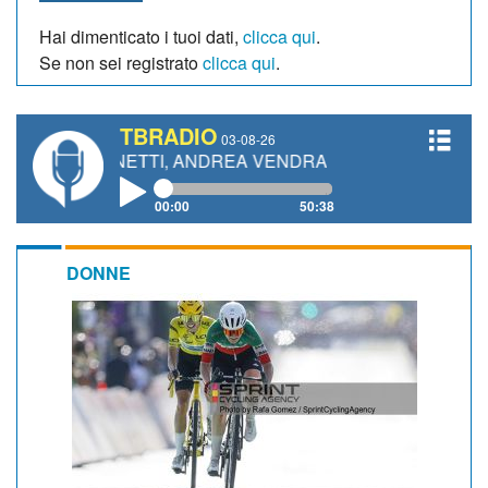
Hai dimenticato i tuoi dati,
clicca qui
.
Se non sei registrato
clicca qui
.
TBRADIO
03-08-26
 GIANETTI, ANDREA VENDRAME, FILIPPO FIORELLI
00:00
50:38
DONNE