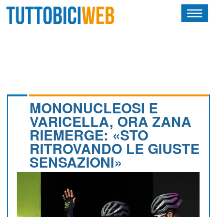
HOME
RIVISTA
SQUADRE
ATLETI
MONONUCLEOSI E
VARICELLA, ORA ZANA
CALENDARIO
RIEMERGE: «STO
RITROVANDO LE GIUSTE
OSCAR
SENSAZIONI»
ALBI D'ORO
NEWSLETTER