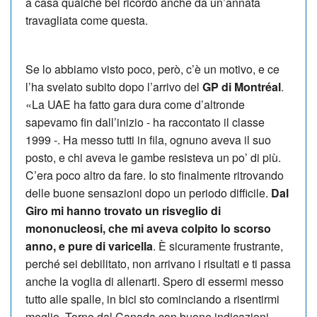
a casa qualche bel ricordo anche da un’annata
travagliata come questa.
Se lo abbiamo visto poco, però, c’è un motivo, e ce
l’ha svelato subito dopo l’arrivo del
GP di Montréal
.
«La UAE ha fatto gara dura come d’altronde
sapevamo fin dall’inizio - ha raccontato il classe
1999 -. Ha messo tutti in fila, ognuno aveva il suo
posto, e chi aveva le gambe resisteva un po’ di più.
C’era poco altro da fare. Io sto finalmente ritrovando
delle buone sensazioni dopo un periodo difficile.
Dal
Giro mi hanno trovato un risveglio di
mononucleosi, che mi aveva colpito lo scorso
anno, e pure di varicella
. È sicuramente frustrante,
perché sei debilitato, non arrivano i risultati e ti passa
anche la voglia di allenarti. Spero di essermi messo
tutto alle spalle, in bici sto cominciando a risentirmi
meglio. Torno dal Canada con buone indicazioni.