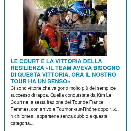
LE COURT E LA VITTORIA DELLA
RESILIENZA «IL TEAM AVEVA BISOGNO
DI QUESTA VITTORIA, ORA IL NOSTRO
TOUR HA UN SENSO»
Ci sono vittorie che valgono molto più del semplice
successo di tappa. Quella conquistata da Kim Le
Court nella sesta frazione del Tour de France
Femmes, con arrivo a Tournon-sur-Rhône dopo 153,
4 chilometri, appartiene senza dubbio a questa
categoria....