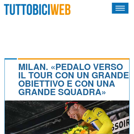
HOME
RIVISTA
SQUADRE
ATLETI
MILAN. «PEDALO VERSO
IL TOUR CON UN GRANDE
CALENDARIO
OBIETTIVO E CON UNA
GRANDE SQUADRA»
OSCAR
ALBI D'ORO
NEWSLETTER