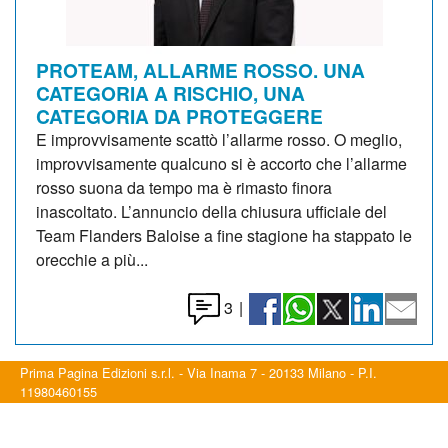
PROTEAM, ALLARME ROSSO. UNA
CATEGORIA A RISCHIO, UNA
CATEGORIA DA PROTEGGERE
E improvvisamente scattò l’allarme rosso. O meglio,
improvvisamente qualcuno si è accorto che l’allarme
rosso suona da tempo ma è rimasto finora
inascoltato. L’annuncio della chiusura ufficiale del
Team Flanders Baloise a fine stagione ha stappato le
orecchie a più...
3
|
Prima Pagina Edizioni s.r.l. - Via Inama 7 - 20133 Milano - P.I.
11980460155