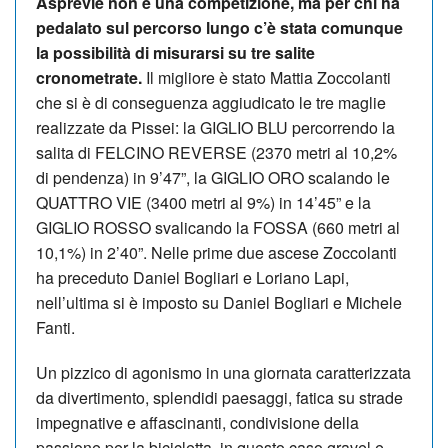
Asprevie non è una competizione, ma per chi ha
pedalato sul percorso lungo c’è stata comunque
la possibilità di misurarsi su tre salite
cronometrate.
Il migliore è stato Mattia Zoccolanti
che si è di conseguenza aggiudicato le tre maglie
realizzate da Pissei: la GIGLIO BLU percorrendo la
salita di FELCINO REVERSE (2370 metri al 10,2%
di pendenza) in 9’47”, la GIGLIO ORO scalando le
QUATTRO VIE (3400 metri al 9%) in 14’45” e la
GIGLIO ROSSO svalicando la FOSSA (660 metri al
10,1%) in 2’40”. Nelle prime due ascese Zoccolanti
ha preceduto Daniel Bogliari e Loriano Lapi,
nell’ultima si è imposto su Daniel Bogliari e Michele
Fanti.
Un pizzico di agonismo in una giornata caratterizzata
da divertimento, splendidi paesaggi, fatica su strade
impegnative e affascinanti, condivisione della
passione per la bicicletta, in questo caso gravel e