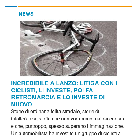
NEWS
INCREDIBILE A LANZO: LITIGA CON I
CICLISTI, LI INVESTE, POI FA
RETROMARCIA E LO INVESTE DI
NUOVO
Storie di ordinaria follia stradale, storie di
intolleranza, storie che non vorremmo mai raccontare
e che, purtroppo, spesso superano l’immaginazione.
Un automobilista ha investito un gruppo di ciclisti a