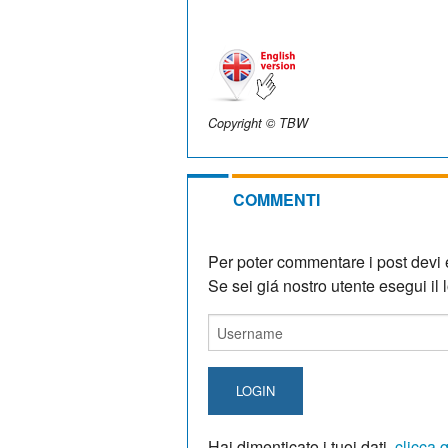
Copyright © TBW
COMMENTI
Per poter commentare i post devi e
Se sei giá nostro utente esegui il lo
LOGIN
Hai dimenticato i tuoi dati,
clicca 