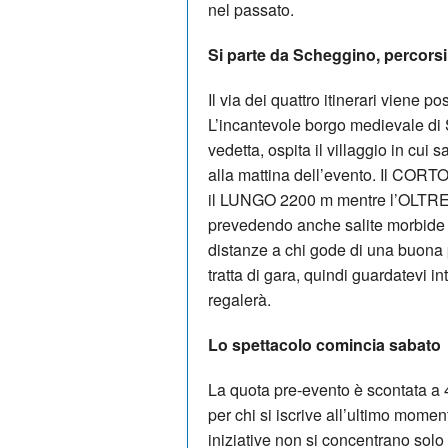
nel passato.
Si parte da Scheggino, percorsi
Il via dei quattro itinerari viene p
L’incantevole borgo medievale di 
vedetta, ospita il villaggio in cui s
alla mattina dell’evento. Il CORT
il LUNGO 2200 m mentre l’OLTRE 
prevedendo anche salite morbide e
distanze a chi gode di una buona 
tratta di gara, quindi guardatevi i
regalerà.
Lo spettacolo comincia sabato
La quota pre-evento è scontata a 4
per chi si iscrive all’ultimo mome
iniziative non si concentrano sol