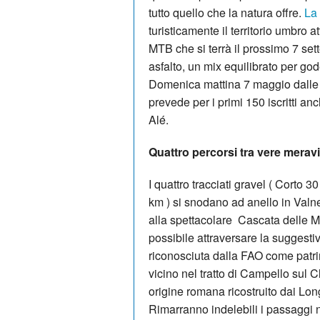
tutto quello che la natura offre.
La
turisticamente il territorio umbro 
MTB che si terrà il prossimo 7 se
asfalto, un mix equilibrato per gode
Domenica mattina 7 maggio dalle or
prevede per i primi 150 iscritti an
Alé.
Quattro percorsi tra vere meravig
I quattro tracciati gravel ( Cor
km ) si snodano ad anello in Valn
alla spettacolare Cascata delle M
possibile attraversare la suggesti
riconosciuta dalla FAO come patri
vicino nel tratto di Campello sul C
origine romana ricostruito dai Lon
Rimarranno indelebili i passaggi ne