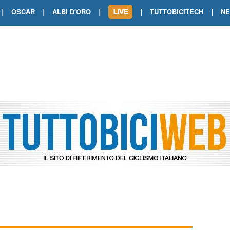
|
|
|
|
|
OSCAR
ALBI D'ORO
TUTTOBICITECH
N
TOUR DE FRANCE. SHOW DI VAN DER
TOUR DE FRANCE. CARAPAZ FIRMA I
TOUR DE FRANCE. POKERISSIMO TA
TOUR DE FRANCE. ORCIERES-MERL
TOUR DE FRANCE. A VOIRON TRIONF