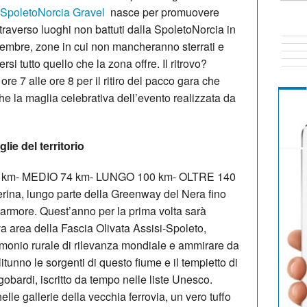
 SpoletoNorcia Gravel
nasce per promuovere
attraverso luoghi non battuti dalla SpoletoNorcia in
ttembre, zone in cui non mancheranno sterrati e
rsi tutto quello che la zona offre. Il ritrovo?
e 7 alle ore 8 per il ritiro del pacco gara che
che la maglia celebrativa dell’evento realizzata da
lie del territorio
to 30 km- MEDIO 74 km- LUNGO 100 km- OLTRE 140
erina, lungo parte della Greenway del Nera fino
armore. Quest’anno per la prima volta sarà
va area della Fascia Olivata Assisi-Spoleto,
monio rurale di rilevanza mondiale e ammirare da
litunno le sorgenti di questo fiume e il tempietto di
gobardi, iscritto da tempo nelle liste Unesco.
lle gallerie della vecchia ferrovia, un vero tuffo