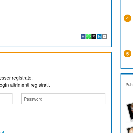
4
5
sser registrato.
gin altrimenti registrati.
Rubr
qui
.