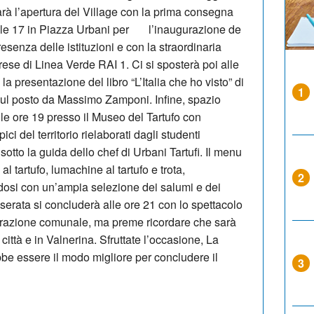
arà l’apertura del Village con la prima consegna
alle 17 in Piazza Urbani per l’inaugurazione de
enza delle istituzioni e con la straordinaria
se di Linea Verde RAI 1. Ci si sposterà poi alle
 presentazione del libro “L’Italia che ho visto” di
1
sul posto da Massimo Zamponi. Infine, spazio
lle ore 19 presso il Museo del Tartufo con
ici del territorio rielaborati dagli studenti
 sotto la guida dello chef di Urbani Tartufi. Il menu
a al tartufo, lumachine al tartufo e trota,
2
dosi con un’ampia selezione dei salumi e dei
 serata si concluderà alle ore 21 con lo spettacolo
strazione comunale, ma preme ricordare che sarà
città e in Valnerina. Sfruttate l’occasione, La
e essere il modo migliore per concludere il
3