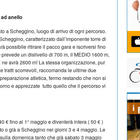
 ad anello
osto a Scheggino, luogo di arrivo di ogni percorso.
Scheggino, caratterizzato dall’imponente torre di
arà possibile ritirare il pacco gara e iscriversi fino
O prevede un dislivello di 700 m, il MEDIO 1600 m,
ne avrà 2600 m! La stessa organizzazione, pur
 tratti scorrevoli, raccomanda le ultime due
preparazione atletica, fermo restando che non si
ntorno e apprezzate tutto quello che il percorso vi
0 € fino al 1° maggio e diventerà intera ( 50 € )
nto o già a Scheggino nei giorni 3 e 4 maggio. Le
o sulla domenica tanto che già sabato 3 maggio