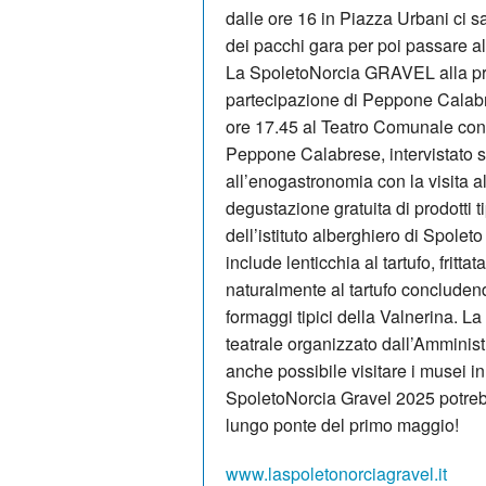
dalle ore 16 in Piazza Urbani ci s
dei pacchi gara per poi passare 
La SpoletoNorcia GRAVEL alla pres
partecipazione di Peppone Calabre
ore 17.45 al Teatro Comunale con la
Peppone Calabrese, intervistato 
all’enogastronomia con la visita a
degustazione gratuita di prodotti tip
dell’istituto alberghiero di Spoleto
include lenticchia al tartufo, frittat
naturalmente al tartufo concluden
formaggi tipici della Valnerina. La
teatrale organizzato dall’Ammini
anche possibile visitare i musei in 
SpoletoNorcia Gravel 2025 potrebb
lungo ponte del primo maggio!
www.laspoletonorciagravel.it