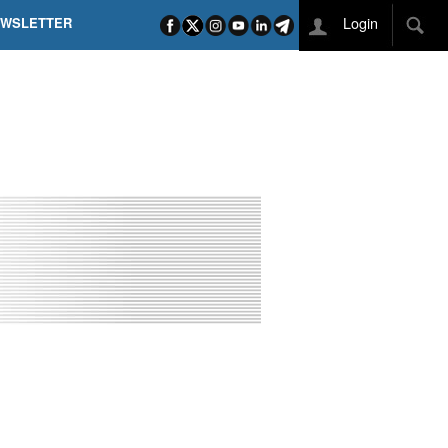
Login
EWSLETTER
 POEL SUI CAMPI ELISI! POGAČAR NELLA STORIA
L TAPPONE DEI TAPPONI
DEJ IN UNA TAPPA PAZZESCA
ETTE INCORONA CARAPAZ
O DI PHILIPSEN SU SCHMID E KOOIJ