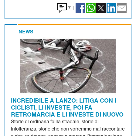
7
|
NEWS
INCREDIBILE A LANZO: LITIGA CON I
CICLISTI, LI INVESTE, POI FA
RETROMARCIA E LI INVESTE DI NUOVO
Storie di ordinaria follia stradale, storie di
intolleranza, storie che non vorremmo mai raccontare
e che, purtroppo, spesso superano l’immaginazione.