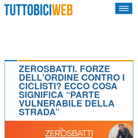
HOME
RIVISTA
SQUADRE
ATLETI
ZEROSBATTI. FORZE
DELL'ORDINE CONTRO I
CALENDARIO
CICLISTI? ECCO COSA
SIGNIFICA “PARTE
OSCAR
VULNERABILE DELLA
ALBI D'ORO
STRADA”
NEWSLETTER