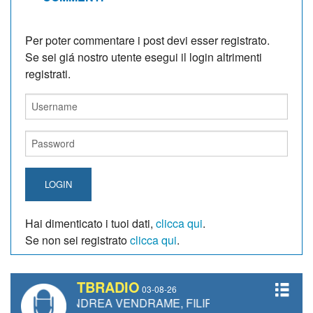
Per poter commentare i post devi esser registrato.
Se sei giá nostro utente esegui il login altrimenti
registrati.
LOGIN
Hai dimenticato i tuoi dati,
clicca qui
.
Se non sei registrato
clicca qui
.
TBRADIO
03-08-26
, ANDREA VENDRAME, FILIPPO FIORELLI