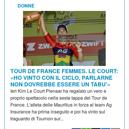
DONNE
TOUR DE FRANCE FEMMES. LE COURT:
«HO VINTO CON IL CICLO, PARLARNE
NON DOVREBBE ESSERE UN TABU'»
Ieri Kim Le Court Pienaar ha regalato un vero e
proprio spettacolo nella sesta tappa del Tour de
France. L'atleta delle Mauritius in forza al team Ag
Insurance ha prima inseguito e poi ha vinto sul
traguardo di Tournon sur...