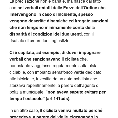
La precisazione non è banale, ma nasce dal fatto
che
nei verbali redatti dalle Forze dell’Ordine che
intervengono in caso di incidente, spesso
vengono descritte dinamiche ed irrogate sanzioni
che non tengono minimamente conto della
disparità di condizioni dei due utenti,
con il
risultato di creare forti ingiustizie.
Ci è capitato, ad esempio, di dover impugnare
verbali che sanzionavano il ciclista
che,
nonostante viaggiasse regolarmente sulla pista
ciclabile, con impianto semaforico verde dedicato
alle biciclette, investito da un automobilista che
sterzava repentinamente, a parere dell’agente di
polizia municipale,
“non aveva saputo evitare per
tempo l’ostacolo" (art 141cds).
In un altro caso, i
l ciclista veniva multato perché
procedeva, a parere del vigile, zigzagando in