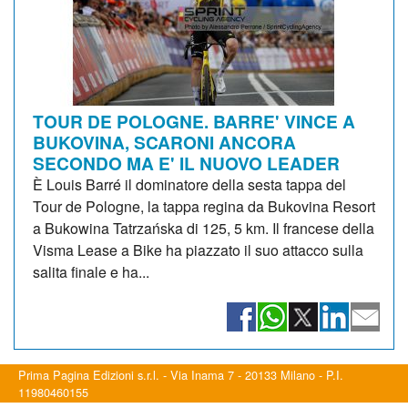
TOUR DE POLOGNE. BARRE' VINCE A
BUKOVINA, SCARONI ANCORA
SECONDO MA E' IL NUOVO LEADER
È Louis Barré il dominatore della sesta tappa del
Tour de Pologne, la tappa regina da Bukovina Resort
a Bukowina Tatrzańska di 125, 5 km. Il francese della
Visma Lease a Bike ha piazzato il suo attacco sulla
salita finale e ha...
Prima Pagina Edizioni s.r.l. - Via Inama 7 - 20133 Milano - P.I.
11980460155