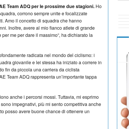
UAE Team ADQ per le prossime due stagioni.
Ho
 squadra, corrono sempre unite e focalizzate
tati. Amo il concetto di squadra che hanno
nni. Inoltre, avere al mio fianco atlete di grande
per me per dare il massimo”, ha dichiarato la
ofondamente radicata nel mondo del ciclismo: i
uadra giovanile e lei stessa ha iniziato a correre in
do fin da piccola una carriera da ciclista
a UAE Team ADQ rappresenta un’importante tappa
iono anche i percorsi mossi. Tuttavia, mi esprimo
iù sono impegnativi, più mi sento competitiva anche
tretto posso avere buone chance di ottenere un