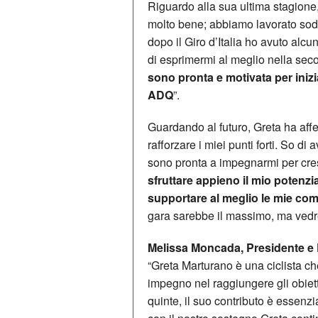
Riguardo alla sua ultima stagione
molto bene; abbiamo lavorato sodo p
dopo il Giro d’Italia ho avuto al
di esprimermi al meglio nella sec
sono pronta e motivata per ini
ADQ
”.
Guardando al futuro, Greta ha affe
rafforzare i miei punti forti. So d
sono pronta a impegnarmi per cre
sfruttare appieno il mio potenzia
supportare al meglio le mie co
gara sarebbe il massimo, ma vedr
Melissa Moncada, Presidente e 
“Greta Marturano è una ciclista ch
impegno nel raggiungere gli obiett
quinte, il suo contributo è essenz