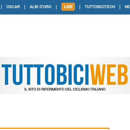
|
|
|
|
|
OSCAR
ALBI D'ORO
TUTTOBICITECH
N
TOUR DE FRANCE. SHOW DI VAN DER
TOUR DE FRANCE. CARAPAZ FIRMA I
TOUR DE FRANCE. POKERISSIMO TA
TOUR DE FRANCE. ORCIERES-MERL
TOUR DE FRANCE. A VOIRON TRIONF