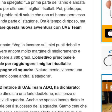
, ha spiegato: “La prima parte dell'anno è andata
er ottenere i migliori risultati. Poi, purtroppo,
cuni problemi di salute che non mi hanno permesso
onda parte di stagione. Ora è tempo di riposo, ma
ziare questa nuova avventura con UAE Team
rmato: “Voglio lavorare sui miei punti deboli e
i avere ancora molto margine di miglioramento e
scere a 360 gradi.
L’obiettivo principale è
le per raggiungere i migliori risultati e
mpagne di squadra.
Naturalmente, vincere una
emo come andrà la stagione”.
Direttrice di UAE Team ADQ, ha dichiarato
:
e dimostra una forte dedizione, resilienza e
ivi di squadra. Anche se spesso lavora dietro le
iale per il successo della squadra. Siamo certi che