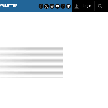
Login
EWSLETTER
 POEL SUI CAMPI ELISI! POGAČAR NELLA STORIA
L TAPPONE DEI TAPPONI
DEJ IN UNA TAPPA PAZZESCA
ETTE INCORONA CARAPAZ
O DI PHILIPSEN SU SCHMID E KOOIJ