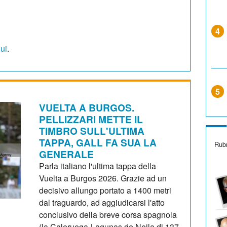
4
qui
.
5
VUELTA A BURGOS.
PELLIZZARI METTE IL
TIMBRO SULL'ULTIMA
TAPPA, GALL FA SUA LA
Rubr
GENERALE
Parla italiano l'ultima tappa della
Vuelta a Burgos 2026. Grazie ad un
decisivo allungo portato a 1400 metri
dal traguardo, ad aggiudicarsi l'atto
conclusivo della breve corsa spagnola
(la Caleruega-Lagunas de Neila di 137