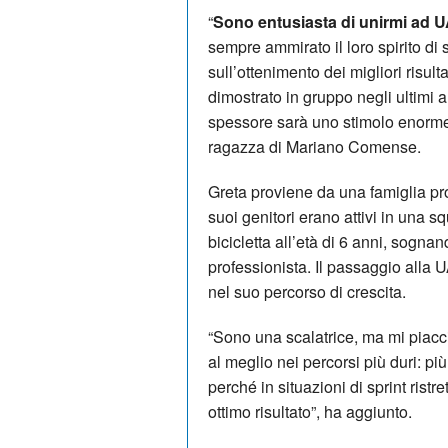
“
Sono entusiasta di unirmi ad 
sempre ammirato il loro spirito di
sull’ottenimento dei migliori risul
dimostrato in gruppo negli ultimi a
spessore sarà uno stimolo enorme 
ragazza di Mariano Comense.
Greta proviene da una famiglia pr
suoi genitori erano attivi in una sq
bicicletta all’età di 6 anni, sognan
professionista. Il passaggio all
nel suo percorso di crescita.
“Sono una scalatrice, ma mi piacc
al meglio nei percorsi più duri: p
perché in situazioni di sprint ris
ottimo risultato”, ha aggiunto.