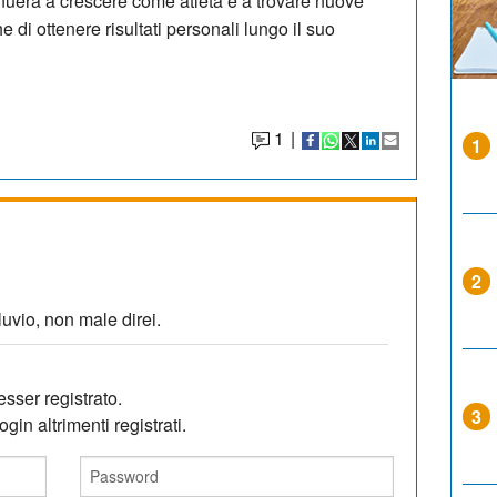
inuerà a crescere come atleta e a trovare nuove
e di ottenere risultati personali lungo il suo
1
|
1
2
luvio, non male direi.
sser registrato.
3
gin altrimenti registrati.