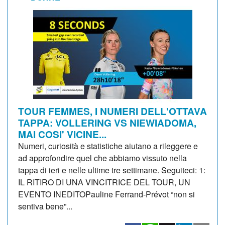
TOUR FEMMES, I NUMERI DELL'OTTAVA
TAPPA: VOLLERING VS NIEWIADOMA,
MAI COSI' VICINE...
Numeri, curiosità e statistiche aiutano a rileggere e
ad approfondire quel che abbiamo vissuto nella
tappa di ieri e nelle ultime tre settimane. Seguiteci: 1:
IL RITIRO DI UNA VINCITRICE DEL TOUR, UN
EVENTO INEDITOPauline Ferrand-Prévot “non si
sentiva bene”...