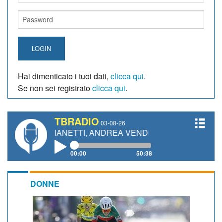
LOGIN
Hai dimenticato i tuoi dati,
clicca qui
.
Se non sei registrato
clicca qui
.
TBRADIO
03-08-26
RO GIANETTI, ANDREA VENDRAME, FILIPPO FIORELLI
00:00
50:38
DONNE