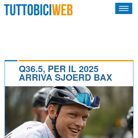
HOME
RIVISTA
SQUADRE
ATLETI
Q36.5, PER IL 2025
ARRIVA SJOERD BAX
CALENDARIO
OSCAR
ALBI D'ORO
NEWSLETTER