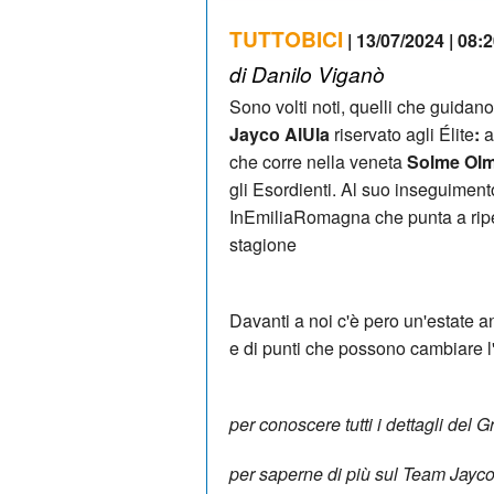
TUTTOBICI
| 13/07/2024 | 08:
di Danilo Viganò
Sono volti noti, quelli che guidano 
Jayco AlUla
riservato agli Élite
:
a
che corre nella veneta
Solme Ol
gli Esordienti. Al suo inseguimento
InEmiliaRomagna che punta a ripe
stagione
Davanti a noi c'è pero un'estate a
e di punti che possono cambiare l
per conoscere tutti i dettagli del
per saperne di più sul Team Jayc