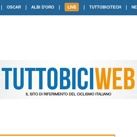
|
|
|
|
|
OSCAR
ALBI D'ORO
TUTTOBICITECH
N
TOUR DE FRANCE. SHOW DI VAN DER
TOUR DE FRANCE. CARAPAZ FIRMA I
TOUR DE FRANCE. POKERISSIMO TA
TOUR DE FRANCE. ORCIERES-MERL
TOUR DE FRANCE. A VOIRON TRIONF