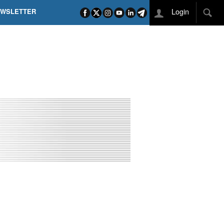
Login
EWSLETTER
 POEL SUI CAMPI ELISI! POGAČAR NELLA STORIA
L TAPPONE DEI TAPPONI
DEJ IN UNA TAPPA PAZZESCA
ETTE INCORONA CARAPAZ
O DI PHILIPSEN SU SCHMID E KOOIJ