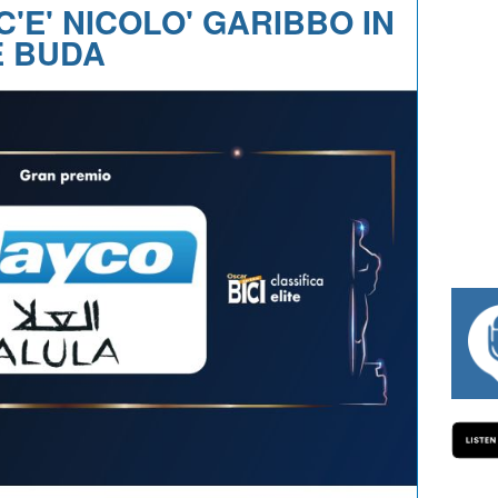
C'E' NICOLO' GARIBBO IN
E BUDA
#334 CHARLY WEGELIUS, MAURO GIANETTI