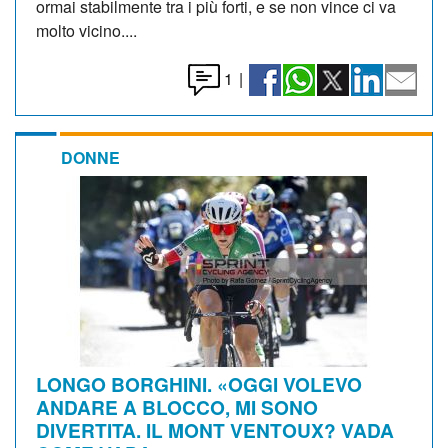
ormai stabilmente tra i più forti, e se non vince ci va
molto vicino....
1
|
DONNE
LONGO BORGHINI. «OGGI VOLEVO
ANDARE A BLOCCO, MI SONO
DIVERTITA. IL MONT VENTOUX? VADA