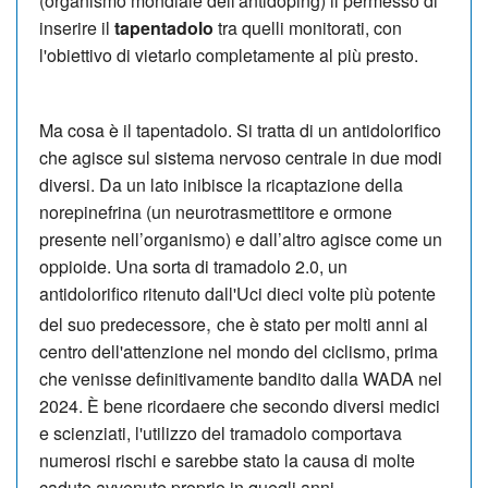
(organismo mondiale dell'antidoping) il permesso di
inserire il
tapentadolo
tra quelli monitorati, con
l'obiettivo di vietarlo completamente al più presto.
Ma cosa è il tapentadolo. Si tratta di un antidolorifico
che agisce sul sistema nervoso centrale in due modi
diversi. Da un lato inibisce la ricaptazione della
norepinefrina (un neurotrasmettitore e ormone
presente nell’organismo) e dall’altro agisce come un
oppioide. Una sorta di tramadolo 2.0, un
antidolorifico ritenuto dall'Uci dieci volte più potente
,
del suo predecessore
che è stato per molti anni al
centro dell'attenzione nel mondo del ciclismo, prima
che venisse definitivamente bandito dalla WADA nel
2024. È bene ricordaere che secondo diversi medici
e scienziati, l'utilizzo del tramadolo comportava
numerosi rischi e sarebbe stato la causa di molte
cadute avvenute proprio in quegli anni.