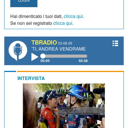
LOGIN
Hai dimenticato i tuoi dati,
clicca qui
.
Se non sei registrato
clicca qui
.
TBRADIO
03-08-26
ANETTI, ANDREA VENDRAME, FILIPPO FIORELLI
00:00
50:38
INTERVISTA