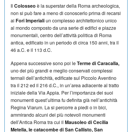
Il
Colosseo
è la superstar della Roma archeologica,
non si può fare a meno di conoscerlo prima di recarsi
ai
Fori Imperiali
un complesso architettonico unico
al mondo composto da una serie di edifici e piazze
monumentali, centro dell’attività politica di Roma
antica, edificato in un periodo di circa 150 anni, tra il
46 a.C. e il 113 d.C.
Appena successive sono poi le
Terme di Caracalla,
uno dei più grandi e meglio conservati complessi
termali dell’antichità, edificate sul Piccolo Aventino
tra il 212 ed il 216 d.C., in un’area adiacente al tratto
iniziale della Via Appia. Per l’importanza dei suoi
monumenti quest’ultima fu definita già nell’antichità
Regina Viarum. La si percorre a piedi o in bici,
ammirando alcuni dei più notevoli monumenti
dell’Antica Roma tra cui il
Mausoleo di Cecilia
Metella, le catacombe di San Callisto, San