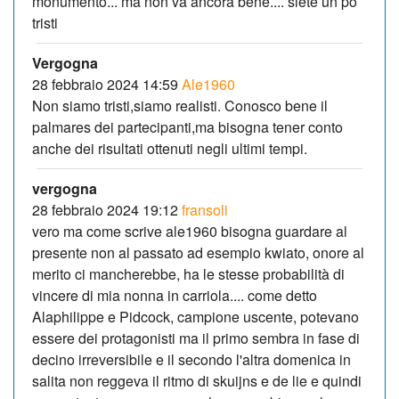
monumento... ma non va ancora bene.... siete un pò
tristi
Vergogna
28 febbraio 2024 14:59
Ale1960
Non siamo tristi,siamo realisti. Conosco bene il
palmares dei partecipanti,ma bisogna tener conto
anche dei risultati ottenuti negli ultimi tempi.
vergogna
28 febbraio 2024 19:12
fransoli
vero ma come scrive ale1960 bisogna guardare al
presente non al passato ad esempio kwiato, onore al
merito ci mancherebbe, ha le stesse probabilità di
vincere di mia nonna in carriola.... come detto
Alaphilippe e Pidcock, campione uscente, potevano
essere dei protagonisti ma il primo sembra in fase di
decino irreversibile e il secondo l'altra domenica in
salita non reggeva il ritmo di skuijns e de lie e quindi