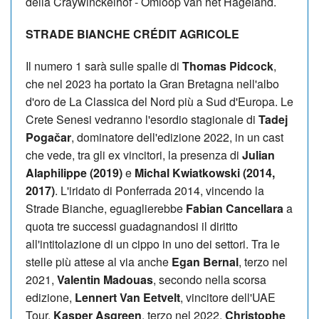
della Craywinckelhof - Omloop van het Hageland.
STRADE BIANCHE CR
É
DIT AGRICOLE
Il numero 1 sarà sulle spalle di
Thomas Pidcock
,
che nel 2023 ha portato la Gran Bretagna nell'albo
d'oro de La Classica del Nord più a Sud d'Europa. Le
Crete Senesi vedranno l'esordio stagionale di
Tadej
Pogačar
, dominatore dell'edizione 2022, in un cast
che vede, tra gli ex vincitori, la presenza di
Julian
Alaphilippe (2019)
e
Michal Kwiatkowski (2014,
2017)
. L'iridato di Ponferrada 2014, vincendo la
Strade Bianche, eguaglierebbe
Fabian Cancellara
a
quota tre successi guadagnandosi il diritto
all'intitolazione di un cippo in uno dei settori. Tra le
stelle più attese al via anche
Egan Bernal
, terzo nel
2021,
Valentin Madouas
, secondo nella scorsa
edizione,
Lennert Van Eetvelt
, vincitore dell'UAE
Tour,
Kasper Asgreen
, terzo nel 2022,
Christophe