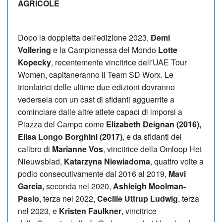
AGRICOLE
Dopo la doppietta dell'edizione 2023,
Demi
Vollering
e la Campionessa del Mondo
Lotte
Kopecky
, recentemente vincitrice dell'UAE Tour
Women, capitaneranno il Team SD Worx. Le
trionfatrici delle ultime due edizioni dovranno
vedersela con un cast di sfidanti agguerrite a
cominciare dalle altre atlete capaci di imporsi a
Piazza del Campo come
Elizabeth Deignan (2016),
Elisa Longo Borghini (2017)
, e da sfidanti del
calibro di
Marianne Vos
, vincitrice della Omloop Het
Nieuwsblad,
Katarzyna Niewiadoma
, quattro volte a
podio consecutivamente dal 2016 al 2019,
Mavi
Garcia,
seconda nel 2020,
Ashleigh Moolman-
Pasio
, terza nel 2022,
Cecilie Uttrup Ludwig
, terza
nel 2023, e
Kristen Faulkner
, vincitrice