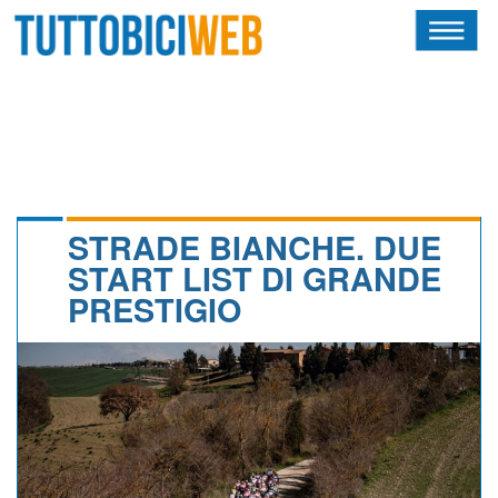
HOME
RIVISTA
SQUADRE
ATLETI
STRADE BIANCHE. DUE
START LIST DI GRANDE
CALENDARIO
PRESTIGIO
OSCAR
ALBI D'ORO
NEWSLETTER