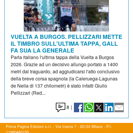
VUELTA A BURGOS. PELLIZZARI METTE
IL TIMBRO SULL'ULTIMA TAPPA, GALL
FA SUA LA GENERALE
Parla italiano l'ultima tappa della Vuelta a Burgos
2026. Grazie ad un decisivo allungo portato a 1400
metri dal traguardo, ad aggiudicarsi l'atto conclusivo
della breve corsa spagnola (la Caleruega-Lagunas
de Neila di 137 chilometri) è stato infatti Giulio
Pellizzari (Red...
8
|
Prima Pagina Edizioni s.r.l. - Via Inama 7 - 20133 Milano - P.I.
11980460155