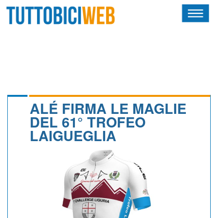
HOME
RIVISTA
SQUADRE
ATLETI
ALÉ FIRMA LE MAGLIE
DEL 61° TROFEO
CALENDARIO
LAIGUEGLIA
OSCAR
ALBI D'ORO
NEWSLETTER