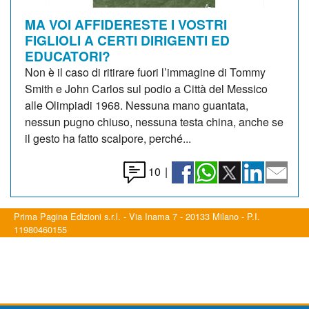
MA VOI AFFIDERESTE I VOSTRI
FIGLIOLI A CERTI DIRIGENTI ED
EDUCATORI?
Non è il caso di ritirare fuori l’immagine di Tommy
Smith e John Carlos sul podio a Città del Messico
alle Olimpiadi 1968. Nessuna mano guantata,
nessun pugno chiuso, nessuna testa china, anche se
il gesto ha fatto scalpore, perché...
10
|
Prima Pagina Edizioni s.r.l. - Via Inama 7 - 20133 Milano - P.I.
11980460155