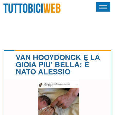
HOME
RIVISTA
SQUADRE
ATLETI
VAN HOOYDONCK E LA
GIOIA PIU' BELLA: È
CALENDARIO
NATO ALESSIO
OSCAR
ALBI D'ORO
NEWSLETTER