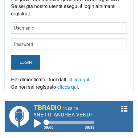
Se sei giá nostro utente esegui il login altrimenti
registrati.
LOGIN
Hai dimenticato i tuoi dati,
clicca qui
.
Se non sei registrato
clicca qui
.
TBRADIO
03-08-26
RO GIANETTI, ANDREA VENDRAME, FILIPPO FIORELLI
00:00
50:38