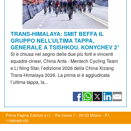
TRANS-HIMALAYA: SMIT BEFFA IL
GRUPPO NELL’ULTIMA TAPPA,
GENERALE A TSISHKOU. KONYCHEV 2°
Si è chiusa nel segno delle due più forti e vincenti
squadre cinesi, China Anta - Mentech Cycling Team
e Li Ning Star, l’edizione 2026 della China Xizang
Trans-Himalaya 2026. La prima si è aggiudicata
l’ultima tappa, la...
Prima Pagina Edizioni s.r.l. - Via Inama 7 - 20133 Milano - P.I.
11980460155