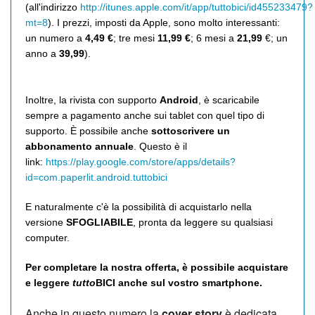
(all'indirizzo
http://itunes.apple.com/it/app/tuttobici/id455233479?
mt=8
). I prezzi, imposti da Apple, sono molto interessanti:
un numero a
4,49 €
; tre mesi
11,99 €
; 6 mesi a
21,99
€; un
anno a
39,99
).
Inoltre, la rivista con supporto
Android
, è scaricabile
sempre a pagamento anche sui tablet con quel tipo di
supporto. È possibile anche
sottoscrivere un
abbonamento annuale
. Questo è il
link:
https://play.google.com/store/apps/details?
id=com.paperlit.android.tuttobici
E naturalmente c'è la possibilità di acquistarlo nella
versione
SFOGLIABILE
, pronta da leggere su qualsiasi
computer.
Per completare la nostra offerta, è possibile acquistare
e leggere
tutto
BICI anche sul vostro smartphone.
Anche in questo numero la
cover story
è dedicata