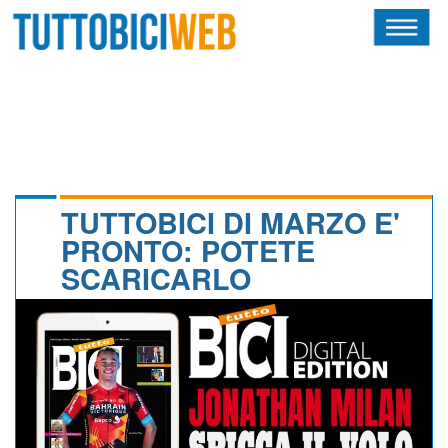
HOME
RIVISTA
SQUADRE
ATLETI
TUTTOBICI DI MARZO E'
PRONTO: POTETE
CALENDARIO
SCARICARLO
OSCAR
ALBI D'ORO
NEWSLETTER