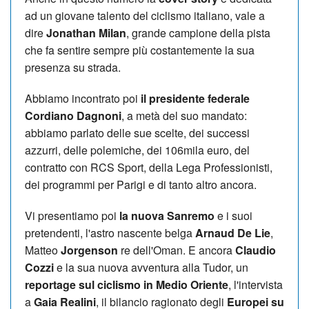
ad un giovane talento del ciclismo italiano, vale a
dire
Jonathan Milan
, grande campione della pista
che fa sentire sempre più costantemente la sua
presenza su strada.
Abbiamo incontrato poi
il presidente federale
Cordiano Dagnoni
, a metà del suo mandato:
abbiamo parlato delle sue scelte, dei successi
azzurri, delle polemiche, dei 106mila euro, del
contratto con RCS Sport, della Lega Professionisti,
dei programmi per Parigi e di tanto altro ancora.
Vi presentiamo poi
la nuova Sanremo
e i suoi
pretendenti, l'astro nascente belga
Arnaud De Lie
,
Matteo
Jorgenson
re dell'Oman. E ancora
Claudio
Cozzi
e la sua nuova avventura alla Tudor, un
reportage sul ciclismo in Medio Oriente
, l'intervista
a
Gaia Realini
, il bilancio ragionato degli
Europei su