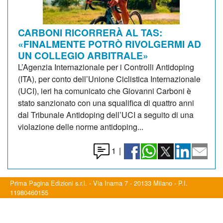
CARBONI RICORRERÀ AL TAS:
«FINALMENTE POTRÒ RIVOLGERMI AD
UN COLLEGIO ARBITRALE»
L’Agenzia Internazionale per i Controlli Antidoping
(ITA), per conto dell’Unione Ciclistica Internazionale
(UCI), ieri ha comunicato che Giovanni Carboni è
stato sanzionato con una squalifica di quattro anni
dal Tribunale Antidoping dell’UCI a seguito di una
violazione delle norme antidoping...
1
|
Prima Pagina Edizioni s.r.l. - Via Inama 7 - 20133 Milano - P.I.
11980460155