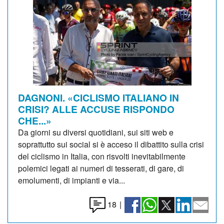
DAGNONI. «CICLISMO ITALIANO IN
CRISI? ALLE ACCUSE RISPONDO
CHE...»
Da giorni su diversi quotidiani, sui siti web e
soprattutto sui social si è acceso il dibattito sulla crisi
del ciclismo in Italia, con risvolti inevitabilmente
polemici legati ai numeri di tesserati, di gare, di
emolumenti, di impianti e via...
18
|