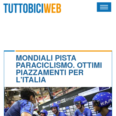
HOME
RIVISTA
SQUADRE
ATLETI
MONDIALI PISTA
PARACICLISMO. OTTIMI
CALENDARIO
PIAZZAMENTI PER
L'ITALIA
OSCAR
ALBI D'ORO
NEWSLETTER