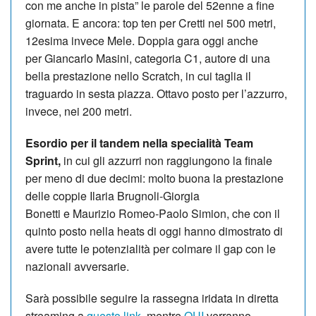
con me anche in pista” le parole del 52enne a fine
giornata. E ancora: top ten per Cretti nei 500 metri,
12esima invece Mele. Doppia gara oggi anche
per Giancarlo Masini, categoria C1, autore di una
bella prestazione nello Scratch, in cui taglia il
traguardo in sesta piazza. Ottavo posto per l’azzurro,
invece, nei 200 metri.
Esordio per il tandem nella specialità Team
Sprint,
in cui gli azzurri non raggiungono la finale
per meno di due decimi: molto buona la prestazione
delle coppie Ilaria Brugnoli-Giorgia
Bonetti e Maurizio Romeo-Paolo Simion, che con il
quinto posto nella heats di oggi hanno dimostrato di
avere tutte le potenzialità per colmare il gap con le
nazionali avversarie.
Sarà possibile seguire la rassegna iridata in diretta
streaming a
questo link
, mentre
QUI
verranno