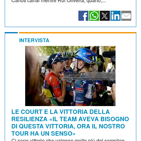
Carlos canal mentre Rui Oliveira, quarto,...
INTERVISTA
LE COURT E LA VITTORIA DELLA
RESILIENZA «IL TEAM AVEVA BISOGNO
DI QUESTA VITTORIA, ORA IL NOSTRO
TOUR HA UN SENSO»
Ci sono vittorie che valgono molto più del semplice