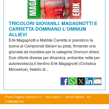
TRICOLORI GIOVANILI. MAGAGNOTTI E
CARRETTA DOMINANO L'OMNIUM
ALLIEVI
Erik Magagnotti e Matilde Carretta si prendono la
scena ai Campionati Italiani su pista, firmando una
giornata da ricordare per la categoria Omnium allievi.
Due vittorie diverse per dinamica, entrambe nette per
autorevolezza.Il trentino Erik Magagnotti (Ciclistica
Monselice), fratello di...
Prima Pagina Edizioni s.r.l. - Via Inama 7 - 20133 Milano - P.I.
11980460155