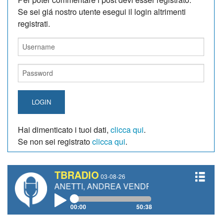
Se sei giá nostro utente esegui il login altrimenti
registrati.
LOGIN
Hai dimenticato i tuoi dati,
clicca qui
.
Se non sei registrato
clicca qui
.
TBRADIO
03-08-26
RO GIANETTI, ANDREA VENDRAME, FILIPPO FIORELLI
00:00
50:38