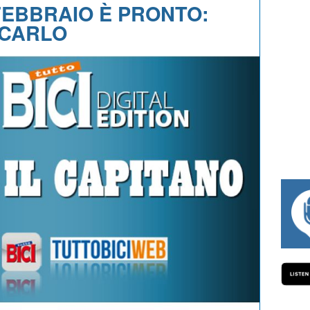
 FEBBRAIO È PRONTO:
ICARLO
#334 CHARLY WEGELIUS, MAURO GIANETT