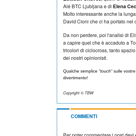
Alé BTC Ljubljana e di
Elena Cec
Molto interessante anche la lung
David Cioni che ci ha portato nel
Da non perdere, poi l'analisi di El
a capire quel che è accaduto a To
tricolori di ciclocross, tanto spazio
dei nostri opinionisti.
Qualche semplice
“touch”
sulle vostre
divertimento!
Copyright © TBW
COMMENTI
Per poter commentare i post devi e