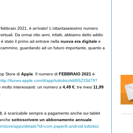
i febbraio 2021, è arrivato! L'ottantaseiesimo numero
virtuali. Da ormai otto anni, infatti, abbiamo detto addio
è stato il primo ad entrare nella
nuova
era digitale
e
io cammino, guardando ad un futuro importante, quanto a
App Store di
Apple
. Il numero di
FEBBRAIO 2021
è
http://itunes.apple.com/it/app/tuttobici/id455233479?
no molto interessanti: un numero a
4,49 €
; tre mesi
11,99
.
d
, è scaricabile sempre a pagamento anche sui tablet
 anche
sottoscrivere un abbonamento annuale
.
m/store/apps/details?id=com.paperlit.android.tuttobici