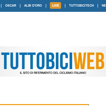
|
|
|
|
|
OSCAR
ALBI D'ORO
TUTTOBICITECH
N
TOUR DE FRANCE. SHOW DI VAN DER
TOUR DE FRANCE. CARAPAZ FIRMA I
TOUR DE FRANCE. POKERISSIMO TA
TOUR DE FRANCE. ORCIERES-MERL
TOUR DE FRANCE. A VOIRON TRIONF