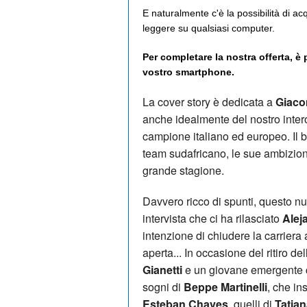
E naturalmente c'è la possibilità di ac
leggere su qualsiasi computer.
Per completare la nostra offerta, è
vostro smartphone.
La cover story è dedicata a
Giaco
anche idealmente del nostro inter
campione italiano ed europeo. Il br
team sudafricano, le sue ambizioni,
grande stagione.
Davvero ricco di spunti, questo nu
intervista che ci ha rilasciato
Alej
intenzione di chiudere la carrier
aperta... In occasione del ritiro 
Gianetti
e un giovane emergente
sogni di
Beppe Martinelli
, che in
Esteban Chaves
, quelli di
Tatia