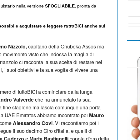
quistarlo nella versione
SFOGLIABILE
, pronta da
 possibile acquistare e leggere
tutto
BICI anche sul
mo Nizzolo,
capitano della Qhubeka Assos ma
o movimento visto che indossa la maglia di
ianzolo ci racconta la sua scelta di restare nel
 i suoi obiettivi e la sua voglia di vivere una
mero di tuttoBICI a cominciare dalla lunga
andro Valverde
che ha annunciato la sua
a a fine stagione ma lascia comunque una porta
della UAE Emirates abbiamo incontrato poi
Mauro
 come
Alessandro Covi
. Vi raccontiamo poi i
segue il suo decimo Giro d'Italia, e quelli di
na Guderzo
e
Marta Bastianelli
coppia d'oro della