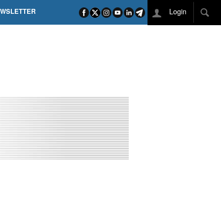
Login
EWSLETTER
 POEL SUI CAMPI ELISI! POGAČAR NELLA STORIA
L TAPPONE DEI TAPPONI
DEJ IN UNA TAPPA PAZZESCA
ETTE INCORONA CARAPAZ
O DI PHILIPSEN SU SCHMID E KOOIJ