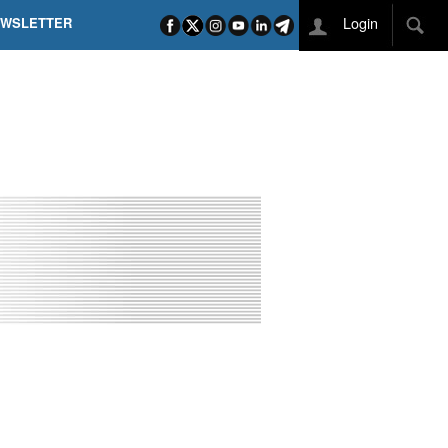
Login
EWSLETTER
 POEL SUI CAMPI ELISI! POGAČAR NELLA STORIA
L TAPPONE DEI TAPPONI
DEJ IN UNA TAPPA PAZZESCA
ETTE INCORONA CARAPAZ
O DI PHILIPSEN SU SCHMID E KOOIJ