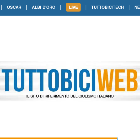
|
|
|
|
|
OSCAR
ALBI D'ORO
TUTTOBICITECH
N
TOUR DE FRANCE. SHOW DI VAN DER
TOUR DE FRANCE. CARAPAZ FIRMA I
TOUR DE FRANCE. POKERISSIMO TA
TOUR DE FRANCE. ORCIERES-MERL
TOUR DE FRANCE. A VOIRON TRIONF