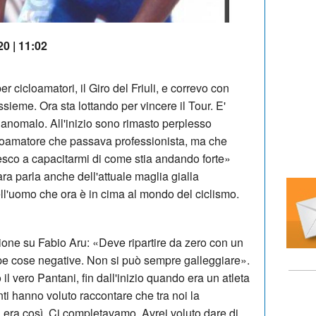
20 | 11:02
r cicloamatori, il Giro del Friuli, e correvo con
ieme. Ora sta lottando per vincere il Tour. E'
anomalo. All'inizio sono rimasto perplesso
icloamatore che passava professionista, ma che
riesco a capacitarmi di come stia andando forte»
a parla anche dell'attuale maglia gialla
ll'uomo che ora è in cima al mondo del ciclismo.
ione su Fabio Aru: «Deve ripartire da zero con un
ppe cose negative. Non si può sempre galleggiare».
 vero Pantani, fin dall'inizio quando era un atleta
nti hanno voluto raccontare che tra noi la
era così. Ci completavamo. Avrei voluto dare di