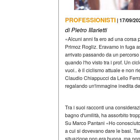
PROFESSIONISTI
| 17/09/20
di Pietro Illarietti
«Alcuni anni fa ero ad una corsa pe
Primoz Rogliz. Eravamo in fuga ass
arrivato passando da un percorso 
quando l'ho visto tra i prof. Un c
vuoi.. è il ciclismo attuale e non 
Claudio Chiappucci da Lello Ferrar
regalando un'immagine inedita de
Tra i suoi racconti una consideraz
bagno d'umilità, ha assorbito tro
Su Marco Pantani «Ho conosciuto il
a cui si dovevano dare le basi. Ta
situazione non era buona, ma non 