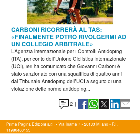
CARBONI RICORRERÀ AL TAS:
«FINALMENTE POTRÒ RIVOLGERMI AD
UN COLLEGIO ARBITRALE»
L’Agenzia Internazionale per i Controlli Antidoping
(ITA), per conto dell’Unione Ciclistica Internazionale
(UCI), ieri ha comunicato che Giovanni Carboni è
stato sanzionato con una squalifica di quattro anni
dal Tribunale Antidoping dell’UCI a seguito di una
violazione delle norme antidoping...
2
|
Prima Pagina Edizioni s.r.l. - Via Inama 7 - 20133 Milano - P.I.
11980460155