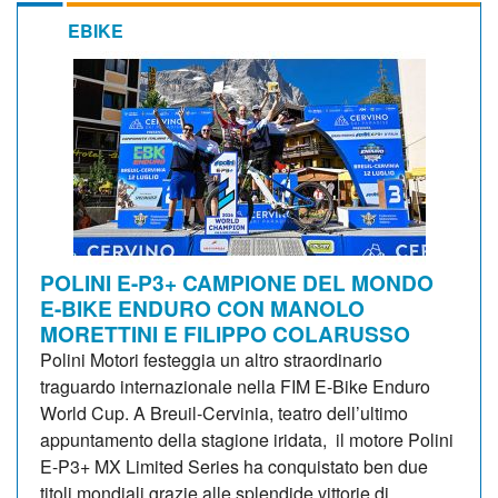
EBIKE
POLINI E-P3+ CAMPIONE DEL MONDO
E-BIKE ENDURO CON MANOLO
MORETTINI E FILIPPO COLARUSSO
Polini Motori festeggia un altro straordinario
traguardo internazionale nella FIM E-Bike Enduro
World Cup. A Breuil-Cervinia, teatro dell’ultimo
appuntamento della stagione iridata, il motore Polini
E-P3+ MX Limited Series ha conquistato ben due
titoli mondiali grazie alle splendide vittorie di...