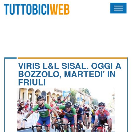
HOME
RIVISTA
SQUADRE
ATLETI
VIRIS L&L SISAL. OGGI A
BOZZOLO, MARTEDI' IN
CALENDARIO
FRIULI
OSCAR
ALBI D'ORO
NEWSLETTER