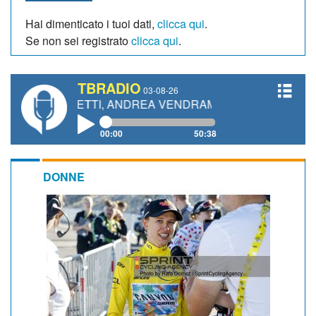
Hai dimenticato i tuoi dati,
clicca qui
.
Se non sei registrato
clicca qui
.
TBRADIO
03-08-26
 GIANETTI, ANDREA VENDRAME, FILIPPO FIORELLI
00:00
50:38
DONNE