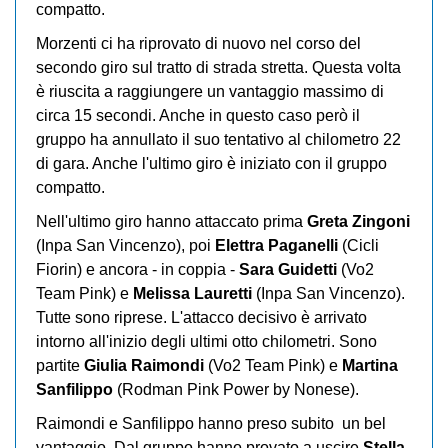
compatto.
Morzenti ci ha riprovato di nuovo nel corso del
secondo giro sul tratto di strada stretta. Questa volta
è riuscita a raggiungere un vantaggio massimo di
circa 15 secondi. Anche in questo caso però il
gruppo ha annullato il suo tentativo al chilometro 22
di gara. Anche l'ultimo giro è iniziato con il gruppo
compatto.
Nell'ultimo giro hanno attaccato prima
Greta Zingoni
(Inpa San Vincenzo), poi
Elettra Paganelli
(Cicli
Fiorin) e ancora - in coppia -
Sara Guidetti
(Vo2
Team Pink) e
Melissa Lauretti
(Inpa San Vincenzo).
Tutte sono riprese. L'attacco decisivo è arrivato
intorno all'inizio degli ultimi otto chilometri. Sono
partite
Giulia Raimondi
(Vo2 Team Pink) e
Martina
Sanfilippo
(Rodman Pink Power by Nonese).
Raimondi e Sanfilippo hanno preso subito un bel
vantaggio. Dal gruppo hanno provato a uscire
Stella