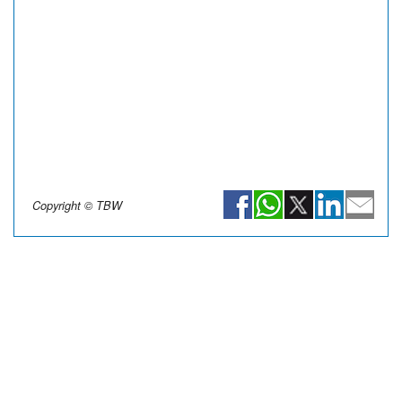
Chiara Sacchi (Busto Garolfo)
Elena Delogu (Vo2 Team Pink)
Camilla Locatelli (Valcar Pbm)
Veronica Boaretto (Ju Green Gorla Minore)
Copyright © TBW