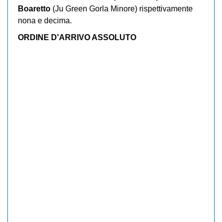
Boaretto
(Ju Green Gorla Minore) rispettivamente
nona e decima.
ORDINE D'ARRIVO ASSOLUTO
Giulia Raimondi (Vo2 Team Pink) 38 km in
1.02'19"
Martina Sanfilippo (Rodman Pink Power by
Nonese)
Stella Greco (Valcar Pbm)
Marta Pavesi (Valcar Pbm) a 14"
Federica Venturelli -(Gs Cicli Fiorin) a 48"
Elisa Incerti (Vo2 Team Pink) a 58"