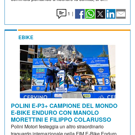
1
|
EBIKE
POLINI E-P3+ CAMPIONE DEL MONDO
E-BIKE ENDURO CON MANOLO
MORETTINI E FILIPPO COLARUSSO
Polini Motori festeggia un altro straordinario
traguardo internazionale nella FIM E-Bike Enduro