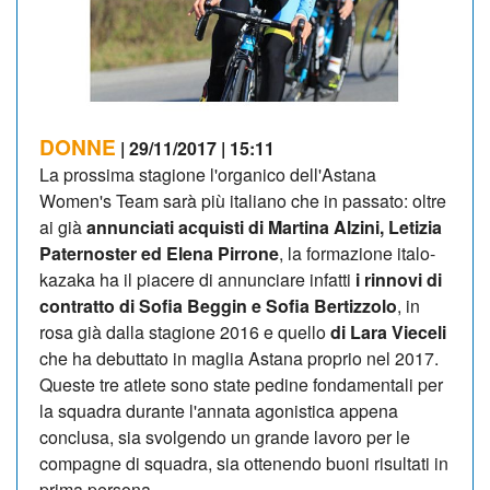
DONNE
| 29/11/2017 | 15:11
La prossima stagione l'organico dell'Astana
Women's Team sarà più italiano che in passato: oltre
ai già
annunciati acquisti di Martina Alzini, Letizia
Paternoster ed Elena Pirrone
, la formazione italo-
kazaka ha il piacere di annunciare infatti
i rinnovi di
contratto di Sofia Beggin e Sofia Bertizzolo
, in
rosa già dalla stagione 2016 e quello
di Lara Vieceli
che ha debuttato in maglia Astana proprio nel 2017.
Queste tre atlete sono state pedine fondamentali per
la squadra durante l'annata agonistica appena
conclusa, sia svolgendo un grande lavoro per le
compagne di squadra, sia ottenendo buoni risultati in
prima persona.