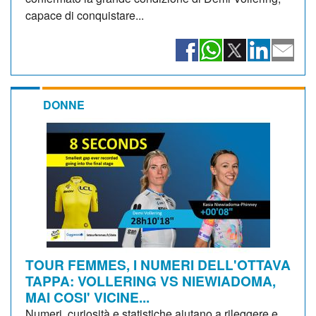
capace di conquistare...
DONNE
TOUR FEMMES, I NUMERI DELL'OTTAVA
TAPPA: VOLLERING VS NIEWIADOMA,
MAI COSI' VICINE...
Numeri, curiosità e statistiche aiutano a rileggere e