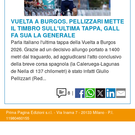
VUELTA A BURGOS. PELLIZZARI METTE
IL TIMBRO SULL'ULTIMA TAPPA, GALL
FA SUA LA GENERALE
Parla italiano l'ultima tappa della Vuelta a Burgos
2026. Grazie ad un decisivo allungo portato a 1400
metri dal traguardo, ad aggiudicarsi l'atto conclusivo
della breve corsa spagnola (la Caleruega-Lagunas
de Neila di 137 chilometri) è stato infatti Giulio
Pellizzari (Red...
8
|
Prima Pagina Edizioni s.r.l. - Via Inama 7 - 20133 Milano - P.I.
11980460155