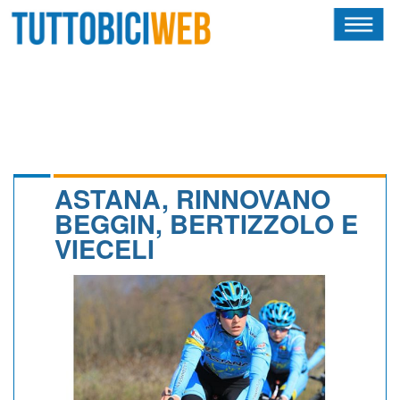
HOME
RIVISTA
SQUADRE
ATLETI
ASTANA, RINNOVANO
BEGGIN, BERTIZZOLO E
CALENDARIO
VIECELI
OSCAR
ALBI D'ORO
NEWSLETTER