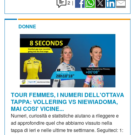
2
|
DONNE
TOUR FEMMES, I NUMERI DELL'OTTAVA
TAPPA: VOLLERING VS NIEWIADOMA,
MAI COSI' VICINE...
Numeri, curiosità e statistiche aiutano a rileggere e
ad approfondire quel che abbiamo vissuto nella
tappa di ieri e nelle ultime tre settimane. Seguiteci: 1: