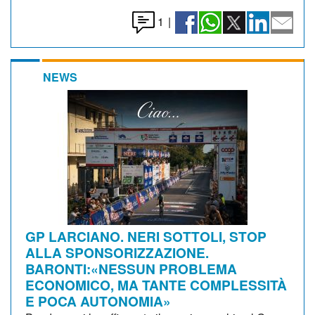
1
|
NEWS
GP LARCIANO. NERI SOTTOLI, STOP
ALLA SPONSORIZZAZIONE.
BARONTI:«NESSUN PROBLEMA
ECONOMICO, MA TANTE COMPLESSITÀ
E POCA AUTONOMIA»