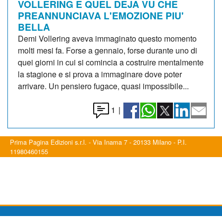
VOLLERING E QUEL DEJA VU CHE
PREANNUNCIAVA L'EMOZIONE PIU'
BELLA
Demi Vollering aveva immaginato questo momento
molti mesi fa. Forse a gennaio, forse durante uno di
quei giorni in cui si comincia a costruire mentalmente
la stagione e si prova a immaginare dove poter
arrivare. Un pensiero fugace, quasi impossibile...
1
|
Prima Pagina Edizioni s.r.l. - Via Inama 7 - 20133 Milano - P.I.
11980460155