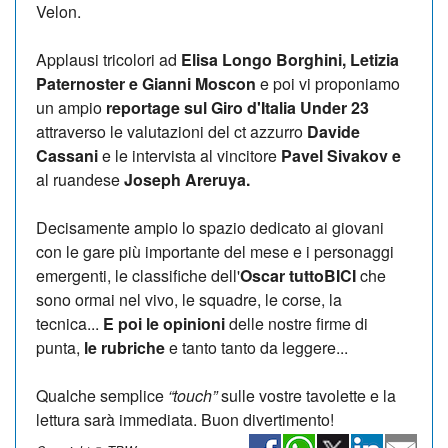
Velon.
Applausi tricolori ad
Elisa Longo Borghini, Letizia
Paternoster e Gianni Moscon
e poi vi proponiamo
un ampio
reportage sul Giro d'Italia Under 23
attraverso le valutazioni del ct azzurro
Davide
Cassani
e le intervista al vincitore
Pavel Sivakov e
al ruandese
Joseph Areruya.
Decisamente ampio lo spazio dedicato ai giovani
con le gare più importante del mese e i personaggi
emergenti, le classifiche dell'
Oscar tuttoBICI
che
sono ormai nel vivo, le squadre, le corse, la
tecnica...
E poi le opinioni
delle nostre firme di
punta,
le rubriche
e tanto tanto da leggere...
Qualche semplice
“touch”
sulle vostre tavolette e la
lettura sarà immediata. Buon divertimento!