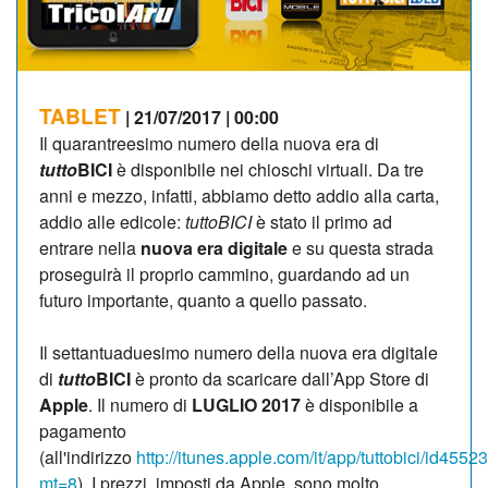
TABLET
| 21/07/2017 | 00:00
Il quarantreesimo numero della nuova era di
tutto
BICI
è disponibile nei chioschi virtuali. Da tre
anni e mezzo, infatti, abbiamo detto addio alla carta,
addio alle edicole:
tuttoBICI
è stato il primo ad
entrare nella
nuova
era digitale
e su questa strada
proseguirà il proprio cammino, guardando ad un
futuro importante, quanto a quello passato.
Il settantuaduesimo numero della nuova era digitale
di
tutto
BICI
è pronto da scaricare dall’App Store di
Apple
. Il numero di
LUGLIO 2017
è disponibile a
pagamento
(all'indirizzo
http://itunes.apple.com/it/app/tuttobici/id455
mt=8
). I prezzi, imposti da Apple, sono molto