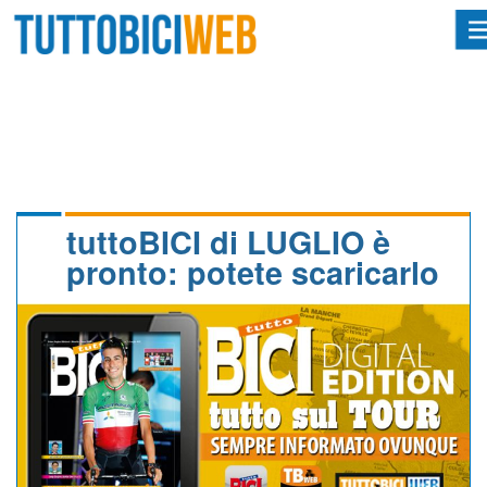
HOME
RIVISTA
SQUADRE
ATLETI
tuttoBICI di LUGLIO è
pronto: potete scaricarlo
CALENDARIO
OSCAR
ALBI D'ORO
NEWSLETTER