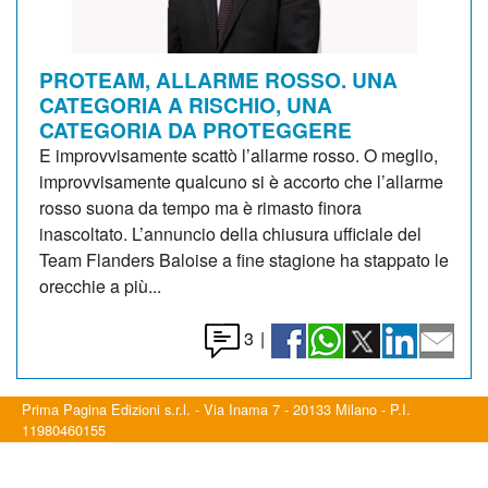
PROTEAM, ALLARME ROSSO. UNA
CATEGORIA A RISCHIO, UNA
CATEGORIA DA PROTEGGERE
E improvvisamente scattò l’allarme rosso. O meglio,
improvvisamente qualcuno si è accorto che l’allarme
rosso suona da tempo ma è rimasto finora
inascoltato. L’annuncio della chiusura ufficiale del
Team Flanders Baloise a fine stagione ha stappato le
orecchie a più...
3
|
Prima Pagina Edizioni s.r.l. - Via Inama 7 - 20133 Milano - P.I.
11980460155