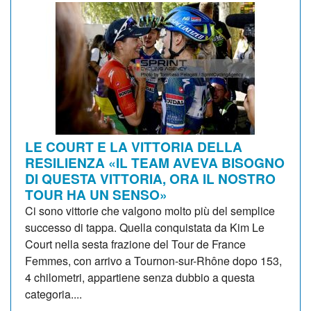
LE COURT E LA VITTORIA DELLA
RESILIENZA «IL TEAM AVEVA BISOGNO
DI QUESTA VITTORIA, ORA IL NOSTRO
TOUR HA UN SENSO»
Ci sono vittorie che valgono molto più del semplice
successo di tappa. Quella conquistata da Kim Le
Court nella sesta frazione del Tour de France
Femmes, con arrivo a Tournon-sur-Rhône dopo 153,
4 chilometri, appartiene senza dubbio a questa
categoria....