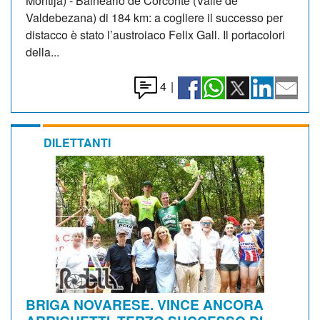
Montija) - Balneario de Corconte (Valle de
Valdebezana) di 184 km: a cogliere il successo per
distacco è stato l’austroiaco Felix Gall. Il portacolori
della...
4
|
DILETTANTI
BRIGA NOVARESE. VINCE ANCORA