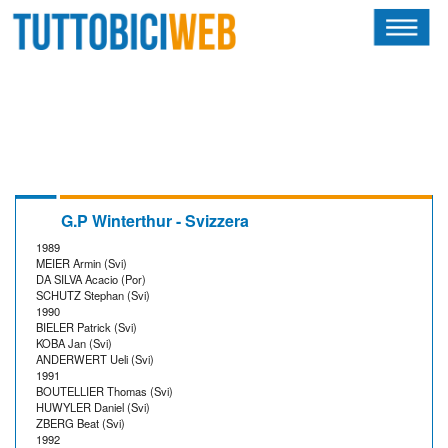
HOME
RIVISTA
SQUADRE
ATLETI
G.P Winterthur - Svizzera
1989
CALENDARIO
MEIER Armin (Svi)
DA SILVA Acacio (Por)
SCHUTZ Stephan (Svi)
OSCAR
1990
BIELER Patrick (Svi)
KOBA Jan (Svi)
ALBI D'ORO
ANDERWERT Ueli (Svi)
1991
BOUTELLIER Thomas (Svi)
HUWYLER Daniel (Svi)
ZBERG Beat (Svi)
1992
NEWSLETTER