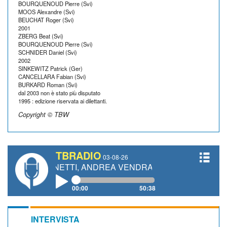
BOURQUENOUD Pierre (Svi)
MOOS Alexandre (Svi)
BEUCHAT Roger (Svi)
2001
ZBERG Beat (Svi)
BOURQUENOUD Pierre (Svi)
SCHNIDER Daniel (Svi)
2002
SINKEWITZ Patrick (Ger)
CANCELLARA Fabian (Svi)
BURKARD Roman (Svi)
dal 2003 non è stato più disputato
1995 : edizione riservata ai dilettanti.
Copyright © TBW
TBRADIO
03-08-26
O GIANETTI, ANDREA VENDRAME, FILIPPO FIORELLI
00:00
50:38
INTERVISTA