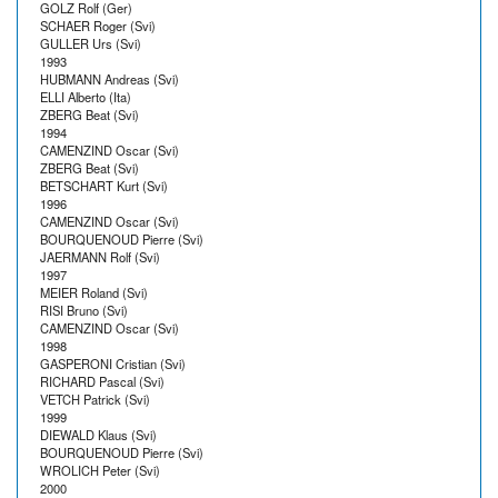
GOLZ Rolf (Ger)
SCHAER Roger (Svi)
GULLER Urs (Svi)
1993
HUBMANN Andreas (Svi)
ELLI Alberto (Ita)
ZBERG Beat (Svi)
1994
CAMENZIND Oscar (Svi)
ZBERG Beat (Svi)
BETSCHART Kurt (Svi)
1996
CAMENZIND Oscar (Svi)
BOURQUENOUD Pierre (Svi)
JAERMANN Rolf (Svi)
1997
MEIER Roland (Svi)
RISI Bruno (Svi)
CAMENZIND Oscar (Svi)
1998
GASPERONI Cristian (Svi)
RICHARD Pascal (Svi)
VETCH Patrick (Svi)
1999
DIEWALD Klaus (Svi)
BOURQUENOUD Pierre (Svi)
WROLICH Peter (Svi)
2000