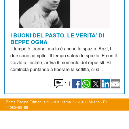
I BUONI DEL PASTO. LE VERITA' DI
BEPPE OGNA
Il tempo è tiranno, ma lo è anche lo spazio. Anzi, i
due sono complici: il tempo satura lo spazio. E con il
Covid o l’estate, arriva il momento del repulisti. Si
comincia puntando a liberare la soffitta, ci si...
1
|
Prima Pagina Edizioni s.r.l. - Via Inama 7 - 20133 Milano - P.I.
11980460155