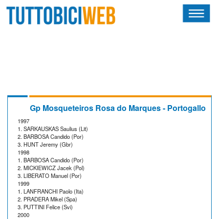
HOME
RIVISTA
SQUADRE
ATLETI
Gp Mosqueteiros Rosa do Marques - Portogallo
1997
CALENDARIO
1. SARKAUSKAS Saulius (Lit)
2. BARBOSA Candido (Por)
3. HUNT Jeremy (Gbr)
OSCAR
1998
1. BARBOSA Candido (Por)
2. MICKIEWICZ Jacek (Pol)
ALBI D'ORO
3. LIBERATO Manuel (Por)
1999
1. LANFRANCHI Paolo (Ita)
2. PRADERA Mikel (Spa)
3. PUTTINI Felice (Svi)
2000
NEWSLETTER