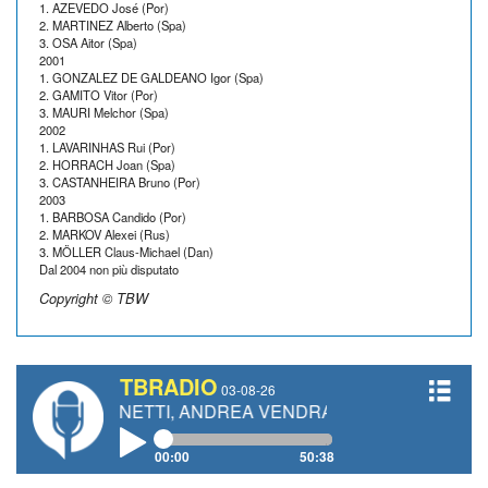
1. AZEVEDO José (Por)
2. MARTINEZ Alberto (Spa)
3. OSA Aitor (Spa)
2001
1. GONZALEZ DE GALDEANO Igor (Spa)
2. GAMITO Vitor (Por)
3. MAURI Melchor (Spa)
2002
1. LAVARINHAS Rui (Por)
2. HORRACH Joan (Spa)
3. CASTANHEIRA Bruno (Por)
2003
1. BARBOSA Candido (Por)
2. MARKOV Alexei (Rus)
3. MÖLLER Claus-Michael (Dan)
Dal 2004 non più disputato
Copyright © TBW
TBRADIO
03-08-26
RO GIANETTI, ANDREA VENDRAME, FILIPPO FIORELLI
00:00
50:38