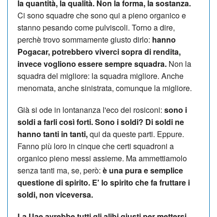
la quantità, la qualità. Non la forma, la sostanza.
Ci sono squadre che sono qui a pieno organico e
stanno pesando come pulviscoli. Torno a dire,
perchè trovo sommamente giusto dirlo:
hanno
Pogacar, potrebbero viverci sopra di rendita,
invece vogliono essere sempre squadra.
Non la
squadra del migliore: la squadra migliore. Anche
menomata, anche sinistrata, comunque la migliore.
Già si ode in lontananza l'eco dei rosiconi:
sono i
soldi a farli così forti. Sono i soldi? Di soldi ne
hanno tanti in tanti,
qui da queste parti. Eppure.
Fanno più loro in cinque che certi squadroni a
organico pieno messi assieme. Ma ammettiamolo
senza tanti ma, se, però:
è una pura e semplice
questione di spirito. E' lo spirito che fa fruttare i
soldi, non viceversa.
La Uae avrebbe tutti gli alibi giusti per mettersi