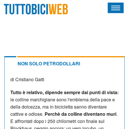
HOME
RIVISTA
SQUADRE
ATLETI
NON SOLO PETRODOLLARI
CALENDARIO
di Cristiano Gatti
OSCAR
Tutto è relativo, dipende sempre dai punti di vista:
le colline marchigiane sono l'emblema della pace e
ALBI D'ORO
della dolcezza, ma in bicicletta sanno diventare
cattive e odiose.
Perchè da colline diventano muri
.
E affrontati dopo i 250 chilometri con finale sul
NEWSLETTER
Blockhaus, peggio ancora: un vero incubo, un