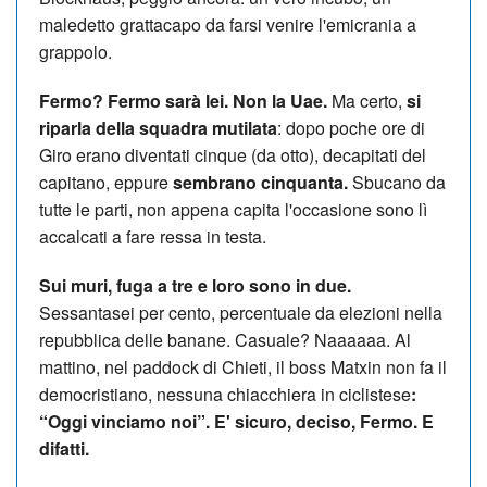
maledetto grattacapo da farsi venire l'emicrania a
grappolo.
Fermo? Fermo sarà lei. Non la Uae.
Ma certo,
si
riparla della squadra mutilata
: dopo poche ore di
Giro erano diventati cinque (da otto), decapitati del
capitano, eppure
sembrano cinquanta.
Sbucano da
tutte le parti, non appena capita l'occasione sono lì
accalcati a fare ressa in testa.
Sui muri, fuga a tre e loro sono in due.
Sessantasei per cento, percentuale da elezioni nella
repubblica delle banane. Casuale? Naaaaaa. Al
mattino, nel paddock di Chieti, il boss Matxin non fa il
democristiano, nessuna chiacchiera in ciclistese
:
“Oggi vinciamo noi”. E' sicuro, deciso, Fermo. E
difatti.