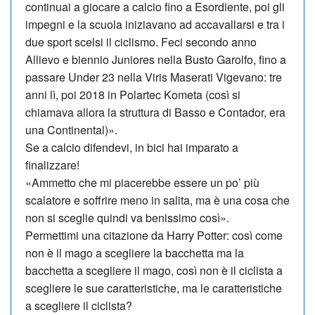
continuai a giocare a calcio fino a Esordiente, poi gli
impegni e la scuola iniziavano ad accavallarsi e tra i
due sport scelsi il ciclismo. Feci secondo anno
Allievo e biennio Juniores nella Busto Garolfo, fino a
passare Under 23 nella Viris Ma­serati Vi­gevano: tre
anni lì, poi 2018 in Po­lartec Kometa (così si
chiamava al­lora la struttura di Basso e Contador, era
una Continental)».
Se a calcio difendevi, in bici hai imparato a
finalizzare!
«Ammetto che mi piacerebbe essere un po’ più
scalatore e soffrire meno in salita, ma è una cosa che
non si sceglie quindi va benissimo così».
Permettimi una citazione da Harry Pot­ter: così come
non è il mago a scegliere la bacchetta ma la
bacchetta a scegliere il mago, così non è il ciclista a
scegliere le sue caratteristiche, ma le caratteristiche
a scegliere il ciclista?