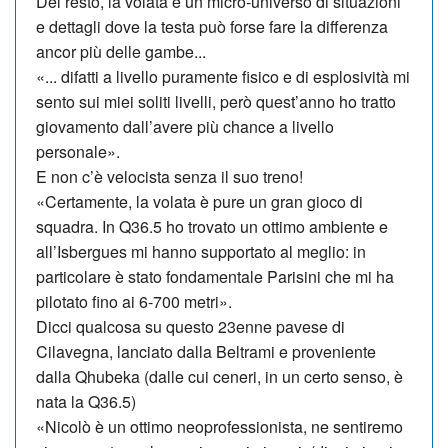
Del resto, la volata è un micro-universo di situazioni
e dettagli dove la testa può for­se fare la differenza
ancor più delle gambe...
«... difatti a livello puramente fisico e di esplosività mi
sento sui miei soliti livelli, però quest’anno ho tratto
giovamento dall’avere più chance a livello
personale».
E non c’è velocista senza il suo treno!
«Certamente, la volata è pure un gran gioco di
squadra. In Q36.5 ho trovato un ottimo ambiente e
all’Isbergues mi hanno supportato al meglio: in
particolare è stato fondamentale Pa­ri­sini che mi ha
pilotato fino ai 6-700 metri».
Dicci qualcosa su questo 23enne pavese di
Cilavegna, lanciato dalla Beltrami e proveniente
dalla Qhubeka (dalle cui ceneri, in un certo senso, è
nata la Q36.5)
«Nicolò è un ottimo neoprofessionista, ne sentiremo