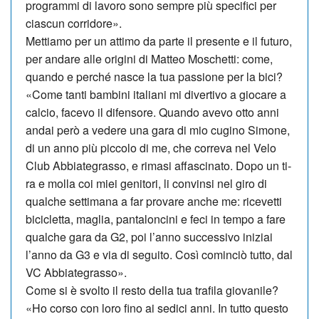
programmi di lavoro sono sempre più specifici per
ciascun corridore».
Mettiamo per un attimo da parte il presente e il fu­turo,
per andare alle ori­gi­ni di Matteo Mo­schetti: come,
quando e per­ché nasce la tua passione per la bici?
«Come tanti bambini italiani mi di­vertivo a giocare a
calcio, facevo il di­fensore. Quando ave­vo otto anni
andai però a vedere una gara di mio cugino Simone,
di un anno più piccolo di me, che correva nel Ve­lo
Club Abbiate­grasso, e rimasi affascinato. Dopo un ti­
ra e molla coi miei genitori, li convinsi nel giro di
qualche settimana a far provare anche me: ricevetti
bicicletta, ma­glia, pantaloncini e feci in tempo a fare
qualche gara da G2, poi l’anno successivo iniziai
l’anno da G3 e via di seguito. Così cominciò tutto, dal
VC Abbiategrasso».
Come si è svolto il resto della tua trafila giovanile?
«Ho corso con loro fino ai sedici anni. In tutto questo