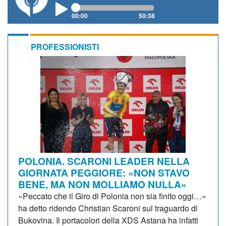
00:00
50:38
PROFESSIONISTI
POLONIA. SCARONI LEADER NELLA
GIORNATA PEGGIORE: «NON STAVO
BENE, MA NON MOLLIAMO NULLA»
«Peccato che il Giro di Polonia non sia finito oggi…»
ha detto ridendo Christian Scaroni sul traguardo di
Bukovina. Il portacolori della XDS Astana ha infatti