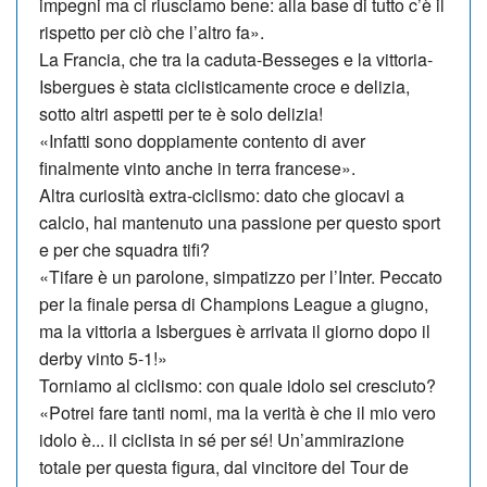
impegni ma ci riusciamo bene: alla base di tutto c’è il
rispetto per ciò che l’altro fa».
La Francia, che tra la caduta-Besseges e la vittoria-
Isbergues è stata ciclisticamente croce e delizia,
sotto altri aspetti per te è solo delizia!
«Infatti sono doppiamente contento di aver
finalmente vinto anche in terra francese».
Altra curiosità extra-ciclismo: dato che giocavi a
calcio, hai mantenuto una passione per questo sport
e per che squadra tifi?
«Tifare è un parolone, simpatizzo per l’Inter. Peccato
per la finale persa di Champions League a giugno,
ma la vittoria a Isbergues è arrivata il giorno dopo il
derby vinto 5-1!»
Torniamo al ciclismo: con quale idolo sei cresciuto?
«Potrei fare tanti nomi, ma la verità è che il mio vero
idolo è... il ciclista in sé per sé! Un’ammirazione
totale per questa figura, dal vincitore del Tour de