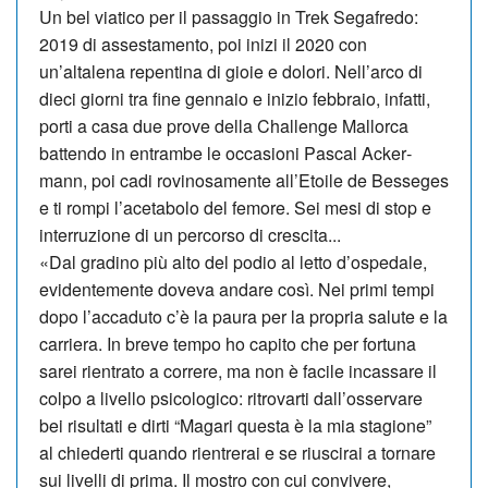
Un bel viatico per il passaggio in Trek Segafredo:
2019 di assestamento, poi inizi il 2020 con
un’altalena repentina di gioie e dolori. Nell’arco di
dieci giorni tra fine gennaio e inizio febbraio, infatti,
porti a casa due prove della Chal­lenge Mallorca
battendo in en­trambe le occasioni Pascal Acker­
mann, poi cadi rovinosamente all’Etoile de Besseges
e ti rompi l’acetabolo del femore. Sei mesi di stop e
interruzione di un percorso di crescita...
«Dal gradino più alto del podio al letto d’ospedale,
evidentemente doveva an­dare così. Nei primi tempi
dopo l’accaduto c’è la paura per la propria salute e la
carriera. In breve tempo ho capito che per fortuna
sarei rientrato a correre, ma non è facile incassare il
colpo a livello psicologico: ritrovarti dall’osservare
bei risultati e dirti “Magari questa è la mia stagione”
al chiederti quando rientrerai e se riuscirai a tornare
sui li­velli di prima. Il mostro con cui convivere,