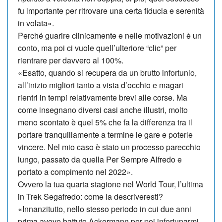
fu importante per ritrovare una certa fiducia e serenità
in volata».
Perché guarire clinicamente e nelle motivazioni è un
conto, ma poi ci vuole quell’ulteriore “clic” per
rientrare per davvero al 100%.
«Esatto, quando si recupera da un brutto infortunio,
all’inizio migliori tanto a vista d’occhio e magari
rientri in tempi relativamente brevi alle corse. Ma
come insegnano diversi casi anche illustri, molto
meno scontato è quel 5% che fa la differenza tra il
portare tranquillamente a termine le gare e poterle
vincere. Nel mio caso è stato un processo parecchio
lungo, passato da quella Per Sempre Alfredo e
portato a compimento nel 2022».
Ovvero la tua quarta stagione nel World Tour, l’ultima
in Trek Segafre­do: come la descriveresti?
«Innanzitutto, nello stesso periodo in cui due anni
prima avevo battuto Ac­kermann per poi infortunarmi,