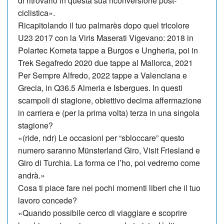
di ri­trovarlo in questa sua riconversione post-
ciclistica».
Ricapitolando il tuo palmarès dopo quel tricolore
U23 2017 con la Viris Ma­se­rati Vigevano: 2018 in
Polartec Ko­meta tappe a Burgos e Un­gheria, poi in
Trek Sega­fredo 2020 due tappe al Mallorca, 2021
Per Sempre Alfredo, 2022 tappe a Valen­ciana e
Grecia, in Q36.5 Almeria e Isber­gues. In questi
scampoli di stagione, obiettivo decima affermazione
in carriera e (per la prima volta) terza in una singola
stagione?
«(ride, ndr) Le occasioni per “sbloccare” questo
numero saranno Münster­land Giro, Visit Friesland e
Giro di Turchia. La forma ce l’ho, poi vedremo come
andrà.»
Cosa ti piace fare nei pochi momenti liberi che il tuo
lavoro concede?
«Quando possibile cerco di viaggiare e scoprire