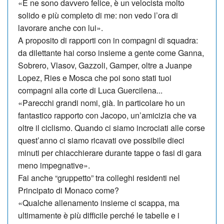
«E ne sono davvero felice, è un velocista molto
solido e più completo di me: non vedo l’ora di
lavorare anche con lui».
A proposito di rapporti con in compagni di squadra:
da dilettante hai corso insieme a gente come Ganna,
Sobrero, Vlasov, Gazzoli, Gamper, oltre a Juanpe
Lopez, Ries e Mosca che poi sono stati tuoi
compagni alla corte di Luca Guercilena...
«Parecchi grandi nomi, già. In particolare ho un
fantastico rapporto con Jacopo, un’amicizia che va
oltre il ciclismo. Quando ci siamo incrociati alle corse
quest’anno ci siamo ricavati ove possibile dieci
minuti per chiacchierare durante tappe o fasi di gara
meno im­pegnative».
Fai anche “gruppetto” tra colleghi residenti nel
Principato di Monaco come?
«Qualche allenamento insieme ci scappa, ma
ultimamente è più difficile perché le tabelle e i