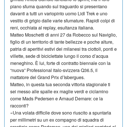
piano sfuma quando sul traguardo si presentano
davanti a tutti un variopinto uomo Lidl Trek e uno
vestito di grigio dalle varie sfumature. Rapidi colpi di
reni, occhiata al replay, esultanza italiana.
Matteo Moschetti di anni 27 da Ro­becco sul Naviglio,
figlio di un territorio di tante bellezze e poche alture,
pa­tria di aperitivi estivi dei milanesi tra ciottoli, ponti e
villette, sede di biciclettate lungo il corso d’acqua
meneghino. È lui, forte di contratto biennale con la
“nuova” Professional italo-svizzera Q36.5, il
mattatore del Grand Prix d’Isbergues.
Matteo, in questa tua seconda vittoria sta­gionale ti
sei messo alle spalle ex ma­glie verdi e ciclamino
come Mads Pedersen e Arnaud Demare: ce la
racconti?
«Una volata difficile dove sono riuscito a spuntarla
per millimetri su un ex compagno di squadra di
prestigio come Pedersen, uno dei migliori corridori al