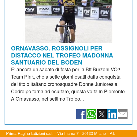
ORNAVASSO. ROSSIGNOLI PER
DISTACCO NEL TROFEO MADONNA
SANTUARIO DEL BODEN
E' ancora un sabato di festa per la Bft Burzoni VO2
Team Pink, che a sette giorni esatti dalla conquista
del titolo italiano cronosquadre Donne Juniores a
Codroipo torna ad esultare, questa volta in Piemonte.
A Ornavasso, nel settimo Trofeo...
Prima Pagina Edizioni s.r.l. - Via Inama 7 - 20133 Milano - P.I.