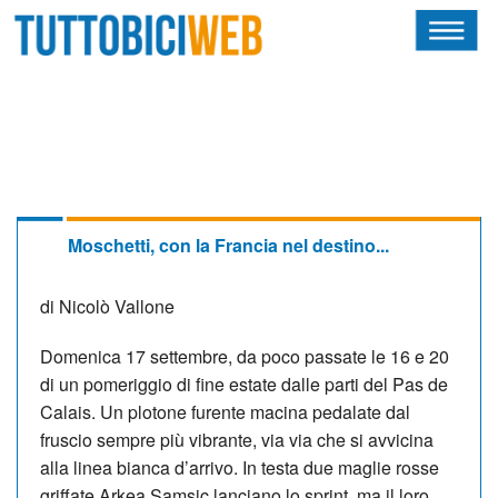
HOME
RIVISTA
SQUADRE
ATLETI
Moschetti, con la Francia nel destino...
CALENDARIO
di Nicolò Vallone
OSCAR
Domenica 17 settembre, da poco passate le 16 e 20
di un pomeriggio di fine estate dalle parti del Pas de
ALBI D'ORO
Calais. Un plotone furente macina pedalate dal
fruscio sempre più vibrante, via via che si avvicina
alla linea bianca d’arrivo. In testa due maglie rosse
NEWSLETTER
griffate Arkea Samsic lanciano lo sprint, ma il loro