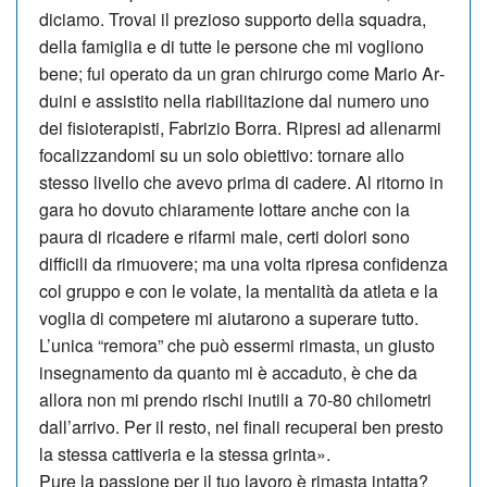
diciamo. Trovai il prezioso supporto della squadra,
della famiglia e di tutte le persone che mi vogliono
bene; fui operato da un gran chirurgo come Mario Ar­
duini e assistito nella riabilitazione dal numero uno
dei fisioterapisti, Fabrizio Borra. Ripresi ad allenarmi
focalizzandomi su un solo obiettivo: tornare allo
stesso livello che avevo prima di cadere. Al ritorno in
gara ho dovuto chiaramente lottare anche con la
paura di ricadere e rifarmi male, certi dolori sono
difficili da rimuovere; ma una volta ripresa confidenza
col gruppo e con le volate, la mentalità da atleta e la
voglia di competere mi aiutarono a superare tutto.
L’uni­ca “remora” che può essermi rimasta, un giusto
insegnamento da quanto mi è accaduto, è che da
allora non mi prendo rischi inutili a 70-80 chilometri
dall’arrivo. Per il resto, nei finali recuperai ben presto
la stessa cattiveria e la stessa grinta».
Pure la passione per il tuo lavoro è rimasta intatta?