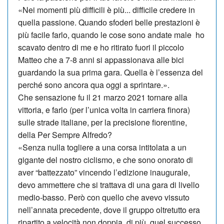
«Nei momenti più difficili è più... difficile credere in
quella passione. Quando sfoderi belle prestazioni è
più facile far­lo, quando le cose sono andate male ho
scavato dentro di me e ho ritirato fuori il piccolo
Matteo che a 7-8 an­ni si appassionava alle bici
guardando la sua prima gara. Quella è l’essenza del
perché sono ancora qua oggi a sprintare.».
Che sensazione fu il 21 marzo 2021 tornare alla
vittoria, e farlo (per l’unica volta in carriera finora)
sulle strade italiane, per la precisione fiorentine,
della Per Sempre Alfredo?
«Senza nulla togliere a una corsa intitolata a un
gigante del nostro ciclismo, e che sono onorato di
aver “battez­zato” vincendo l’edizione inaugurale,
devo ammettere che si trattava di una gara di livello
medio-basso. Però con quello che avevo vissuto
nell’annata precedente, dove il gruppo oltretutto era
ripartito a velocità non doppia, di più, quel successo