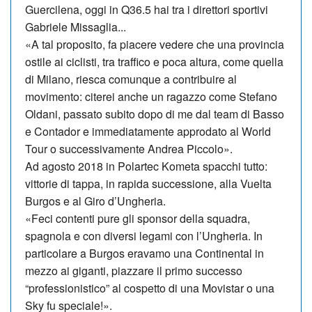
Guercilena, oggi in Q36.5 hai tra i direttori sportivi
Gabriele Missaglia...
«A tal proposito, fa piacere vedere che una provincia
ostile ai ciclisti, tra traffico e poca altura, come quella
di Mila­no, riesca comunque a contribuire al
movimento: citerei anche un ragazzo come Stefano
Oldani, passato subito dopo di me dal team di Basso
e Conta­dor e immediatamente approdato al World
Tour o successivamente An­drea Piccolo».
Ad agosto 2018 in Polartec Kometa spacchi tutto:
vittorie di tappa, in rapida successione, alla Vuelta
Burgos e al Giro d’Ungheria.
«Feci contenti pure gli sponsor della squadra,
spagnola e con diversi legami con l’Ungheria. In
particolare a Bur­gos eravamo una Continental in
mezzo ai giganti, piazzare il primo successo
“professionistico” al cospetto di una Movistar o una
Sky fu speciale!».