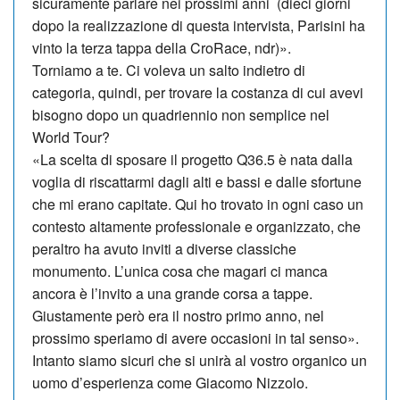
sicuramente parlare nei prossimi anni (dieci giorni
dopo la realizzazione di questa intervista, Pa­risini ha
vinto la terza tappa della Cro­Race, ndr)».
Torniamo a te. Ci voleva un salto indietro di
categoria, quindi, per trovare la co­stanza di cui avevi
bisogno dopo un quadriennio non semplice nel
World Tour?
«La scelta di sposare il progetto Q36.5 è nata dalla
voglia di riscattarmi dagli alti e bassi e dalle sfortune
che mi erano capitate. Qui ho trovato in ogni caso un
contesto altamente professionale e organizzato, che
peraltro ha avuto inviti a diverse classiche
monumento. L’unica cosa che magari ci man­ca
ancora è l’invito a una grande corsa a tappe.
Giustamente però era il nostro primo anno, nel
prossimo speriamo di avere occasioni in tal senso».
Intanto siamo sicuri che si unirà al vostro organico un
uomo d’esperienza come Gia­como Nizzolo.