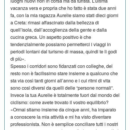
luoghi nuovi non in corsa ma da turista. L’ultima
vacanza vera e propria che ho fatto è stata due anni
fa, con la mia ragazza Aurelie siamo stati dieci giorni
a Creta: rimasi affascinato dalla bellezza di
quell’isola, dall’accoglienza della gente e dalla
cucina greca. Un aspetto positivo è che
tendenzialmente possiamo permetterci i viaggi in
periodi lontani dal turismo di massa, quindi te li godi
di più».
Spesso i corridori sono fidanzati con colleghe, del
resto non è facilissimo stare in­sieme a qualcuno che
sta via così tanti giorni all’anno e i cui ritmi di vita
sono così diversi da quelli delle “persone normali”.
Invece la tua Aurelie è totalmente fuori dal mondo del
ciclismo: come avete trovato il vostro equilibrio?
«Ormai stiamo insieme da cinque anni, ha imparato
a conoscere la mia attività e mi ha visto diventare
professionista. Non è semplice conciliare tutti i nostri