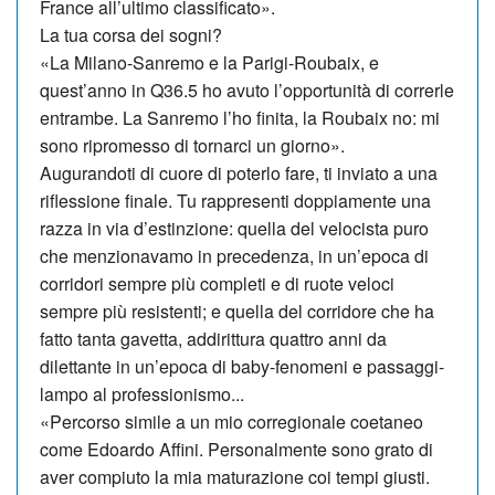
France all’ultimo classificato».
La tua corsa dei sogni?
«La Milano-Sanremo e la Parigi-Rou­baix, e
quest’anno in Q36.5 ho avuto l’opportunità di correrle
entrambe. La Sanremo l’ho finita, la Roubaix no: mi
sono ripromesso di tornarci un giorno».
Augurandoti di cuore di poterlo fare, ti inviato a una
riflessione finale. Tu rappresenti doppiamente una
razza in via d’estinzione: quella del velocista puro
che menzionavamo in precedenza, in un’epoca di
corridori sempre più completi e di ruote veloci
sempre più resistenti; e quella del corridore che ha
fatto tanta gavetta, addirittura quattro anni da
dilettante in un’epoca di baby-fenomeni e passaggi-
lampo al professionismo...
«Percorso simile a un mio corregionale coetaneo
come Edoar­do Af­fini. Perso­nal­mente sono grato di
aver compiuto la mia ma­tura­zione coi tempi giusti.