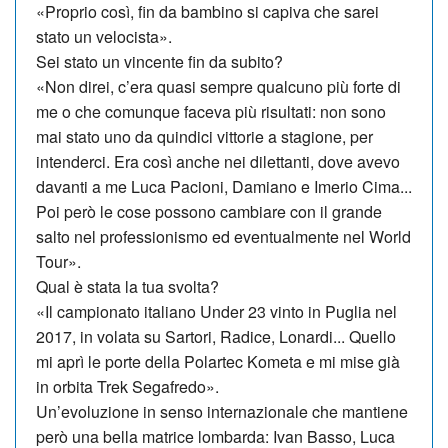
«Proprio così, fin da bambino si capiva che sarei
stato un velocista».
Sei stato un vincente fin da subito?
«Non direi, c’era quasi sempre qualcuno più forte di
me o che comunque fa­ceva più risultati: non sono
mai stato uno da quindici vittorie a stagione, per
intenderci. Era così anche nei dilettanti, dove avevo
davanti a me Luca Pa­cio­ni, Damiano e Imerio Cima...
Poi però le cose possono cambiare con il grande
salto nel professionismo ed eventualmente nel World
Tour».
Qual è stata la tua svolta?
«Il campionato italiano Under 23 vinto in Puglia nel
2017, in volata su Sartori, Radice, Lonardi... Quello
mi aprì le porte della Polartec Kometa e mi mise già
in orbita Trek Segafredo».
Un’evoluzione in senso internazionale che mantiene
però una bella matrice lombarda: Ivan Basso, Luca