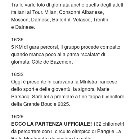
Tra le varie foto di giornata anche quella degli atleti
italiani al Tour. Milan, Consonni Albanese,
Moscon, Dainese, Ballerini, Velasco, Trentin
e Dainese.
16:36
5 KM di gara percorsi, il gruppo procede compatto
quando manca poco alla prima "scalata" di
giornata: Côte de Bazemont
16:32
Oggi è presente in carovana la Ministra francese
dello sport e della gioventù, la signora Marie
Barsacq. Sarà lei a premiare a fine tappa il vincitore
della Grande Boucle 2025.
16:29
ECCO LA PARTENZA UFFICIALE!
132 chilometri
da percorrere con il circuito olimpico di Parigi e La
Butte Montmartre da scalare tre volte.