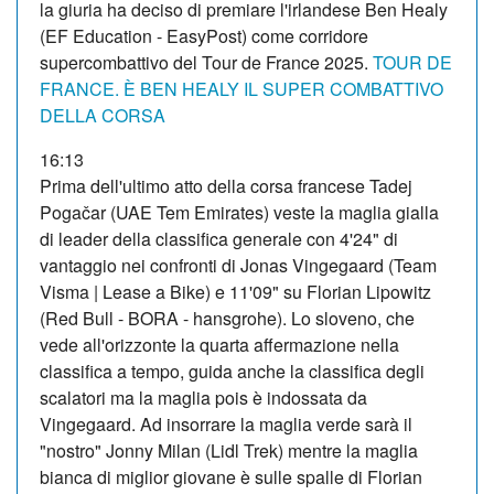
la giuria ha deciso di premiare l'irlandese Ben Healy
(EF Education - EasyPost) come corridore
supercombattivo del Tour de France 2025.
TOUR DE
FRANCE. È BEN HEALY IL SUPER COMBATTIVO
DELLA CORSA
16:13
Prima dell'ultimo atto della corsa francese Tadej
Pogačar (UAE Tem Emirates) veste la maglia gialla
di leader della classifica generale con 4'24" di
vantaggio nei confronti di Jonas Vingegaard (Team
Visma | Lease a Bike) e 11'09" su Florian Lipowitz
(Red Bull - BORA - hansgrohe). Lo sloveno, che
vede all'orizzonte la quarta affermazione nella
classifica a tempo, guida anche la classifica degli
scalatori ma la maglia pois è indossata da
Vingegaard. Ad insorrare la maglia verde sarà il
"nostro" Jonny Milan (Lidl Trek) mentre la maglia
bianca di miglior giovane è sulle spalle di Florian