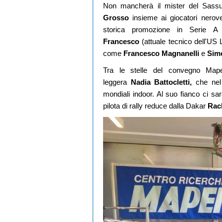
Non mancherà il mister del Sass
Grosso
insieme ai giocatori nerov
storica promozione in Serie A 
Francesco
(attuale tecnico dell'US 
come
Francesco Magnanelli
e
Simo
Tra le stelle del convegno Mape
leggera
Nadia Battocletti,
che nel 
mondiali indoor. Al suo fianco ci s
pilota di rally reduce dalla Dakar
Rac