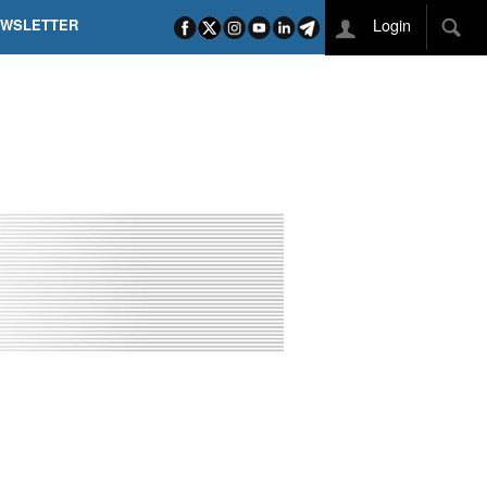
Login
EWSLETTER
 POEL SUI CAMPI ELISI! POGAČAR NELLA STORIA
L TAPPONE DEI TAPPONI
DEJ IN UNA TAPPA PAZZESCA
ETTE INCORONA CARAPAZ
O DI PHILIPSEN SU SCHMID E KOOIJ