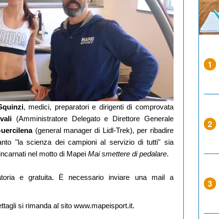
1
Squinzi
, medici, preparatori e dirigenti di comprovata
evali
(Amministratore Delegato e Direttore Generale
2
uercilena
(general manager di Lidl-Trek), per ribadire
anto "la scienza dei campioni al servizio di tutti" sia
 incarnati nel motto di Mapei
Mai smettere di pedalare
.
atoria e gratuita. È necessario inviare una mail a
3
ttagli si rimanda al sito
www.mapeisport.it
.