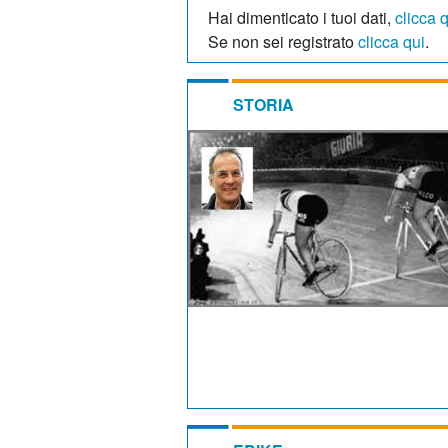
Hai dimenticato i tuoi dati,
clicca 
Se non sei registrato
clicca qui
.
STORIA