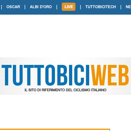
|
|
|
|
|
OSCAR
ALBI D'ORO
TUTTOBICITECH
N
TOUR DE FRANCE. SHOW DI VAN DER
TOUR DE FRANCE. CARAPAZ FIRMA I
TOUR DE FRANCE. POKERISSIMO TA
TOUR DE FRANCE. ORCIERES-MERL
TOUR DE FRANCE. A VOIRON TRIONF