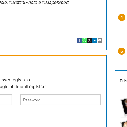
alcio, ©BettiniPhoto e ©MapeiSport
4
5
sser registrato.
Rubr
gin altrimenti registrati.