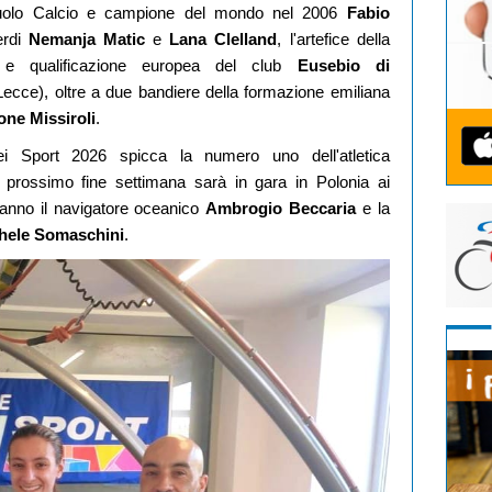
uolo Calcio e campione del mondo nel 2006
Fabio
erdi
Nemanja Matic
e
Lana Clelland
, l'artefice della
e qualificazione europea del club
Eusebio di
Lecce), oltre a due bandiere della formazione emiliana
ne Missiroli
.
i Sport 2026 spicca la numero uno dell'atletica
prossimo fine settimana sarà in gara in Polonia ai
aranno il navigatore oceanico
Ambrogio Beccaria
e la
hele Somaschini
.