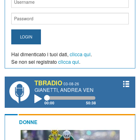
LOGIN
Hai dimenticato i tuoi dati,
clicca qui
.
Se non sei registrato
clicca qui
.
TBRADIO
03-08-26
AURO GIANETTI, ANDREA VENDRAME, FILIPPO FIORELLI
00:00
50:38
DONNE