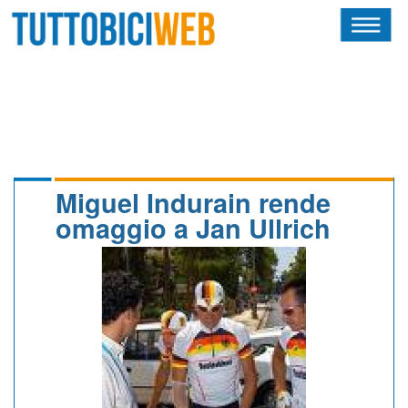
HOME
RIVISTA
SQUADRE
ATLETI
Miguel Indurain rende
omaggio a Jan Ullrich
CALENDARIO
OSCAR
ALBI D'ORO
NEWSLETTER