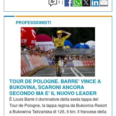
1
|
PROFESSIONISTI
TOUR DE POLOGNE. BARRE' VINCE A
BUKOVINA, SCARONI ANCORA
SECONDO MA E' IL NUOVO LEADER
È Louis Barré il dominatore della sesta tappa del
Tour de Pologne, la tappa regina da Bukovina Resort
a Bukowina Tatrzańska di 125, 5 km. Il francese della