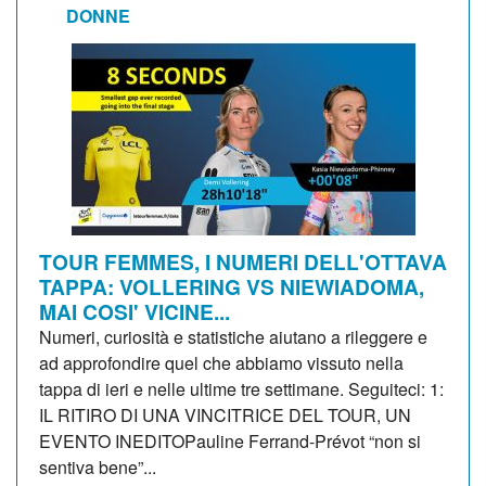
DONNE
TOUR FEMMES, I NUMERI DELL'OTTAVA
TAPPA: VOLLERING VS NIEWIADOMA,
MAI COSI' VICINE...
Numeri, curiosità e statistiche aiutano a rileggere e
ad approfondire quel che abbiamo vissuto nella
tappa di ieri e nelle ultime tre settimane. Seguiteci: 1:
IL RITIRO DI UNA VINCITRICE DEL TOUR, UN
EVENTO INEDITOPauline Ferrand-Prévot “non si
sentiva bene”...