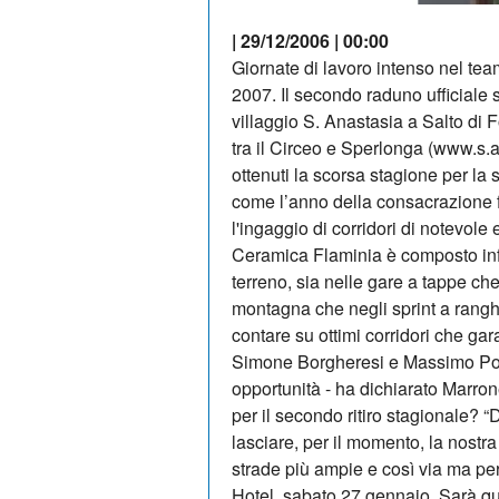
| 29/12/2006 | 00:00
Giornate di lavoro intenso nel te
2007. Il secondo raduno ufficiale 
villaggio S. Anastasia a Salto di Fo
tra il Circeo e Sperlonga (www.s.an
ottenuti la scorsa stagione per la
come l’anno della consacrazione fr
l'ingaggio di corridori di notevole 
Ceramica Flaminia è composto infa
terreno, sia nelle gare a tappe che
montagna che negli sprint a rangh
contare su ottimi corridori che gar
Simone Borgheresi e Massimo Pod
opportunità - ha dichiarato Marrone
per il secondo ritiro stagionale? “
lasciare, per il momento, la nostra 
strade più ampie e così via ma pe
Hotel, sabato 27 gennaio. Sarà qu