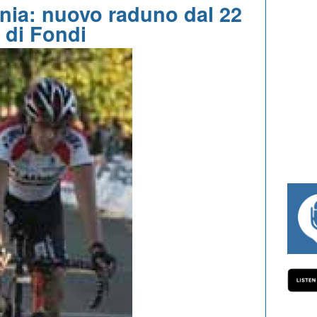
nia: nuovo raduno dal 22
 di Fondi
#334 CHARLY WEGELIUS, MAURO GIANET