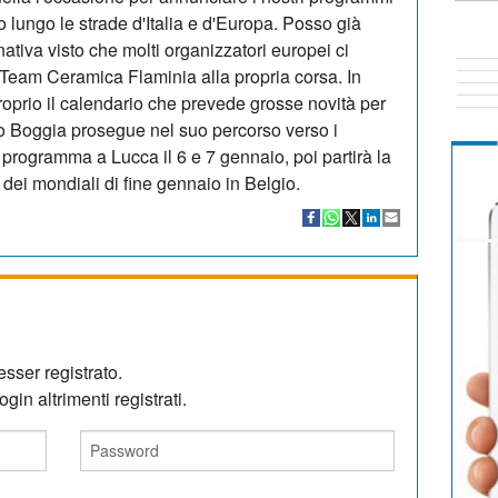
o lungo le strade d'Italia e d'Europa. Posso già
tiva visto che molti organizzatori europei ci
l Team Ceramica Flaminia alla propria corsa. In
roprio il calendario che prevede grosse novità per
fano Boggia prosegue nel suo percorso verso i
n programma a Lucca il 6 e 7 gennaio, poi partirà la
 dei mondiali di fine gennaio in Belgio.
sser registrato.
gin altrimenti registrati.