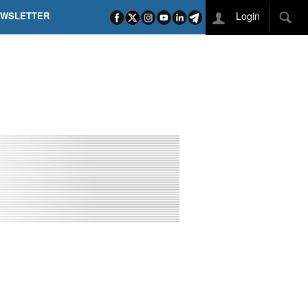
Login
EWSLETTER
 POEL SUI CAMPI ELISI! POGAČAR NELLA STORIA
L TAPPONE DEI TAPPONI
DEJ IN UNA TAPPA PAZZESCA
ETTE INCORONA CARAPAZ
O DI PHILIPSEN SU SCHMID E KOOIJ