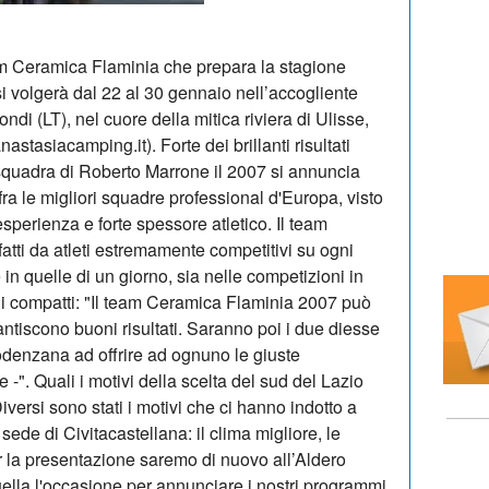
am Ceramica Flaminia che prepara la stagione
si volgerà dal 22 al 30 gennaio nell’accogliente
ndi (LT), nel cuore della mitica riviera di Ulisse,
astasiacamping.it). Forte dei brillanti risultati
 squadra di Roberto Marrone il 2007 si annuncia
a le migliori squadre professional d'Europa, visto
esperienza e forte spessore atletico. Il team
tti da atleti estremamente competitivi su ogni
 in quelle di un giorno, sia nelle competizioni in
i compatti: "Il team Ceramica Flaminia 2007 può
antiscono buoni risultati. Saranno poi i due diesse
enzana ad offrire ad ognuno le giuste
 -". Quali i motivi della scelta del sud del Lazio
Diversi sono stati i motivi che ci hanno indotto a
sede di Civitacastellana: il clima migliore, le
r la presentazione saremo di nuovo all’Aldero
ella l'occasione per annunciare i nostri programmi