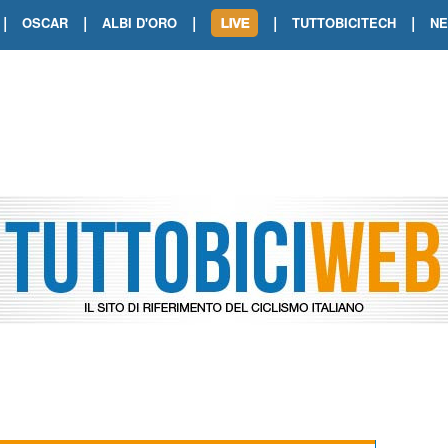
|
|
|
|
|
OSCAR
ALBI D'ORO
TUTTOBICITECH
N
TOUR DE FRANCE. SHOW DI VAN DER
TOUR DE FRANCE. CARAPAZ FIRMA I
TOUR DE FRANCE. POKERISSIMO TA
TOUR DE FRANCE. ORCIERES-MERL
TOUR DE FRANCE. A VOIRON TRIONF