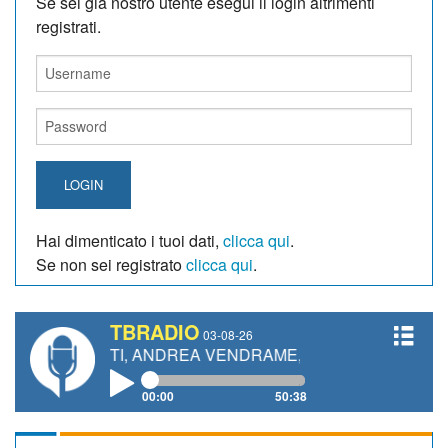
Se sei giá nostro utente esegui il login altrimenti
registrati.
LOGIN
Hai dimenticato i tuoi dati,
clicca qui
.
Se non sei registrato
clicca qui
.
TBRADIO
03-08-26
NETTI, ANDREA VENDRAME, FILIPPO FIORELLI
00:00
50:38