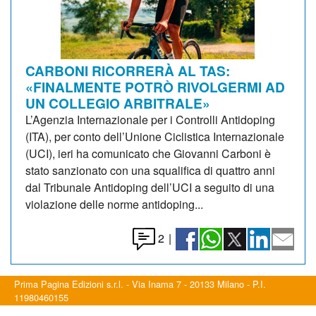
CARBONI RICORRERÀ AL TAS:
«FINALMENTE POTRÒ RIVOLGERMI AD
UN COLLEGIO ARBITRALE»
L’Agenzia Internazionale per i Controlli Antidoping
(ITA), per conto dell’Unione Ciclistica Internazionale
(UCI), ieri ha comunicato che Giovanni Carboni è
stato sanzionato con una squalifica di quattro anni
dal Tribunale Antidoping dell’UCI a seguito di una
violazione delle norme antidoping...
2
|
Prima Pagina Edizioni s.r.l. - Via Inama 7 - 20133 Milano - P.I.
11980460155