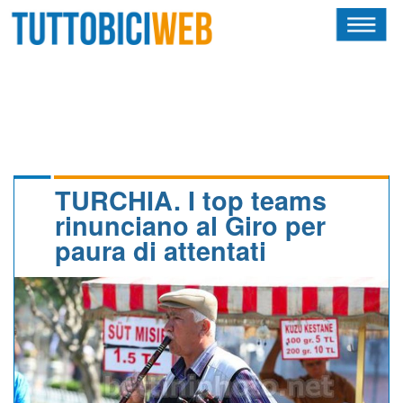
HOME
RIVISTA
SQUADRE
ATLETI
TURCHIA. I top teams
rinunciano al Giro per
CALENDARIO
paura di attentati
OSCAR
ALBI D'ORO
NEWSLETTER