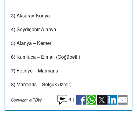
3) Aksaray-Konya
4) Seydişehir-Alanya
5) Alanya – Kemer
6) Kumluca – Elmalı (Göğübelli)
7) Fethiye – Marmaris
8) Marmaris – Selçuk (İzmir)
3
|
Copyright © TBW