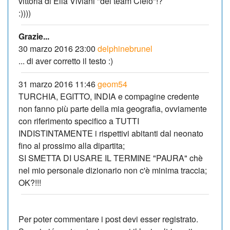
vittoria di Elia Viviani "del team Cielo"!?
:))))
Grazie...
30 marzo 2016 23:00
delphinebrunel
... di aver corretto il testo :)
31 marzo 2016 11:46
geom54
TURCHIA, EGITTO, INDIA e compagine credente
non fanno più parte della mia geografia, ovviamente
con riferimento specifico a TUTTI
INDISTINTAMENTE i rispettivi abitanti dal neonato
fino al prossimo alla dipartita;
SI SMETTA DI USARE IL TERMINE "PAURA" chè
nel mio personale dizionario non c'è minima traccia;
OK?!!!
Per poter commentare i post devi esser registrato.