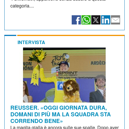
categoria....
INTERVISTA
REUSSER. «OGGI GIORNATA DURA,
DOMANI DI PIÙ MA LA SQUADRA STA
CORRENDO BENE»
La maglia gialla è ancora sulle sue spalle. Dopo aver