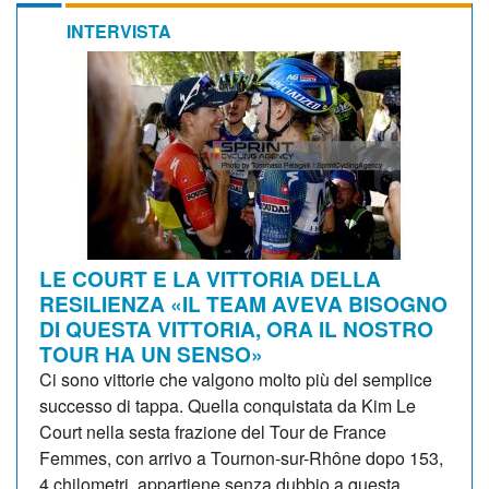
INTERVISTA
LE COURT E LA VITTORIA DELLA
RESILIENZA «IL TEAM AVEVA BISOGNO
DI QUESTA VITTORIA, ORA IL NOSTRO
TOUR HA UN SENSO»
Ci sono vittorie che valgono molto più del semplice
successo di tappa. Quella conquistata da Kim Le
Court nella sesta frazione del Tour de France
Femmes, con arrivo a Tournon-sur-Rhône dopo 153,
4 chilometri, appartiene senza dubbio a questa