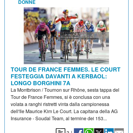
DONNE
TOUR DE FRANCE FEMMES. LE COURT
FESTEGGIA DAVANTI A KERBAOL:
LONGO BORGHINI 7A
La Montbrison / Tournon sur Rhône, sesta tappa del
Tour de France Femmes, si è conclusa con una
volata a ranghi ristretti vinta dalla campionessa
dell'Ile Maurice Kim Le Court. La capitana della AG
Insurance - Soudal Team, al termine dei 153...
2
|