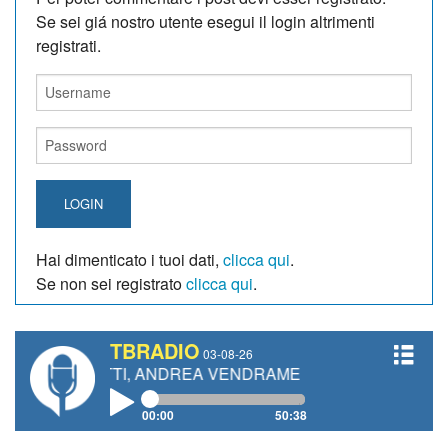
Se sei giá nostro utente esegui il login altrimenti
registrati.
LOGIN
Hai dimenticato i tuoi dati,
clicca qui
.
Se non sei registrato
clicca qui
.
TBRADIO
03-08-26
ANETTI, ANDREA VENDRAME, FILIPPO FIORELLI
00:00
50:38