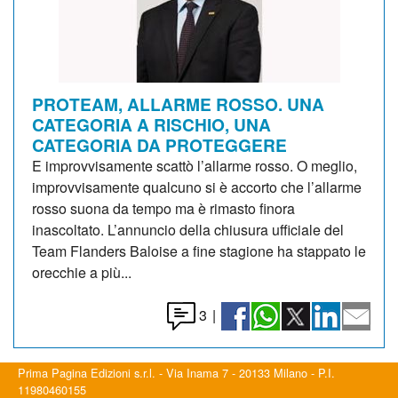
PROTEAM, ALLARME ROSSO. UNA
CATEGORIA A RISCHIO, UNA
CATEGORIA DA PROTEGGERE
E improvvisamente scattò l’allarme rosso. O meglio,
improvvisamente qualcuno si è accorto che l’allarme
rosso suona da tempo ma è rimasto finora
inascoltato. L’annuncio della chiusura ufficiale del
Team Flanders Baloise a fine stagione ha stappato le
orecchie a più...
3
|
Prima Pagina Edizioni s.r.l. - Via Inama 7 - 20133 Milano - P.I.
11980460155