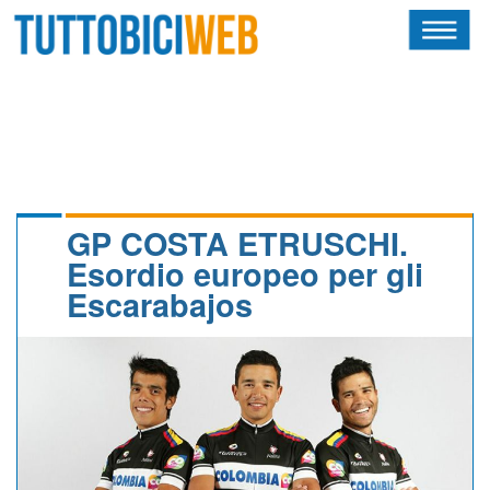
HOME
RIVISTA
SQUADRE
ATLETI
GP COSTA ETRUSCHI.
Esordio europeo per gli
CALENDARIO
Escarabajos
OSCAR
ALBI D'ORO
NEWSLETTER