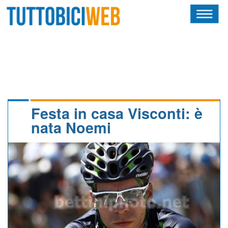
HOME
RIVISTA
SQUADRE
ATLETI
Festa in casa Visconti: è
nata Noemi
CALENDARIO
OSCAR
ALBI D'ORO
NEWSLETTER