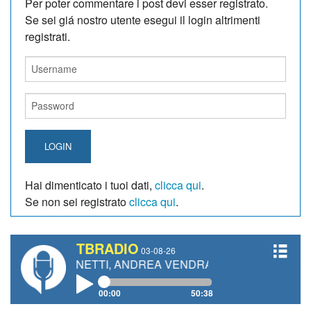
Per poter commentare i post devi esser registrato.
Se sei giá nostro utente esegui il login altrimenti
registrati.
LOGIN
Hai dimenticato i tuoi dati,
clicca qui
.
Se non sei registrato
clicca qui
.
TBRADIO
03-08-26
O GIANETTI, ANDREA VENDRAME, FILIPPO FIORELLI
00:00
50:38