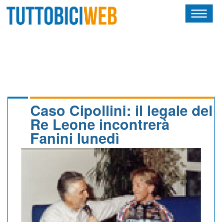
HOME
RIVISTA
SQUADRE
ATLETI
Caso Cipollini: il legale del
Re Leone incontrerà
CALENDARIO
Fanini lunedì
OSCAR
ALBI D'ORO
NEWSLETTER