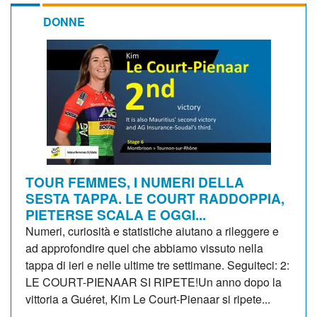
DONNE
TOUR FEMMES, I NUMERI DELLA
SESTA TAPPA. LE COURT RADDOPPIA,
PIETERSE SCALA E OGGI...
Numeri, curiosità e statistiche aiutano a rileggere e
ad approfondire quel che abbiamo vissuto nella
tappa di ieri e nelle ultime tre settimane. Seguiteci: 2:
LE COURT-PIENAAR SI RIPETE!Un anno dopo la
vittoria a Guéret, Kim Le Court-Pienaar si ripete...