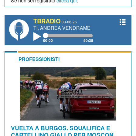
Se non sei registrato
clicca qui
.
TBRADIO
03-08-26
ANETTI, ANDREA VENDRAME, FILIPPO FIORELLI
00:00
50:38
PROFESSIONISTI
VUELTA A BURGOS. SQUALIFICA E
CARTELLINO GIALLO PER MOSCON,