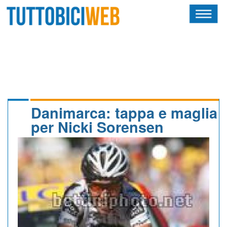
HOME
RIVISTA
SQUADRE
ATLETI
Danimarca: tappa e maglia
per Nicki Sorensen
CALENDARIO
OSCAR
ALBI D'ORO
NEWSLETTER