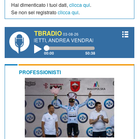
Hai dimenticato i tuoi dati,
clicca qui
.
Se non sei registrato
clicca qui
.
TBRADIO
03-08-26
GIANETTI, ANDREA VENDRAME, FILIPPO FIORELLI
00:00
50:38
PROFESSIONISTI