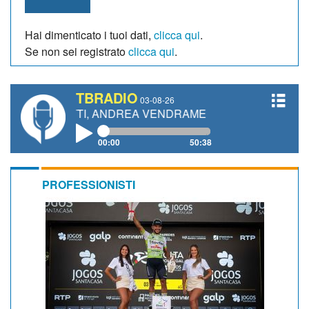
Hai dimenticato i tuoi dati,
clicca qui
.
Se non sei registrato
clicca qui
.
TBRADIO
03-08-26
ANETTI, ANDREA VENDRAME, FILIPPO FIORELLI
00:00
50:38
PROFESSIONISTI