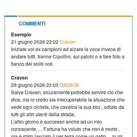
COMMENTI
Esempio
21 giugno 2026 22:02
Craven
Iniziate voi ex campioni ad alzare la voce invece di
andare tutti, tranne Cipollini, sui palchi o a fare foto a
fianco dei soliti noti.
Craven
29 giugno 2026 23:03
G9G9G9
Salve Craven, sicuramente potrebbe servire ciò che
dice, ma io credo sia irrecuperabile la situazione che
vede ogni ciclista, che cavalca la sua bici , odiato da
tutti gli altri utenti della strada.
L’altro giorno è successo anche ad un mio
conoscente…. Fortuna ha voluto che non è morto ,
ma è stato lasciato lì per terra come un gatto….io mi