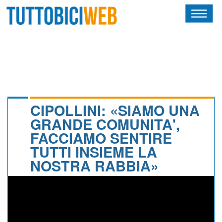
HOME
RIVISTA
SQUADRE
ATLETI
CIPOLLINI: «SIAMO UNA
GRANDE COMUNITA',
CALENDARIO
FACCIAMO SENTIRE
TUTTI INSIEME LA
OSCAR
NOSTRA RABBIA»
ALBI D'ORO
NEWSLETTER