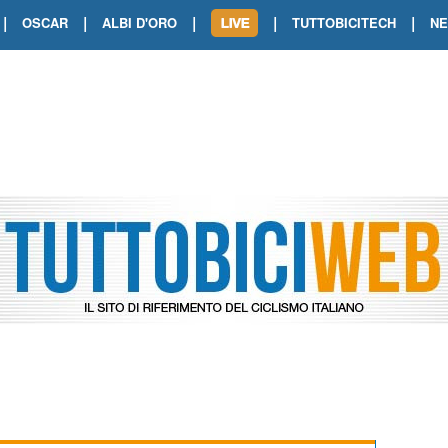
|
|
|
|
|
OSCAR
ALBI D'ORO
TUTTOBICITECH
N
TOUR DE FRANCE. SHOW DI VAN DER
TOUR DE FRANCE. CARAPAZ FIRMA I
TOUR DE FRANCE. POKERISSIMO TA
TOUR DE FRANCE. ORCIERES-MERL
TOUR DE FRANCE. A VOIRON TRIONF