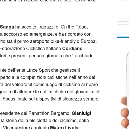
 Sanga
ha accolto i ragazzi di On the Road,
 a soccorso ed emergenze, e ha ricordato con
io sia il primo aeroporto bike-friendly d’Europa.
 Federazione Ciclistica Italiana
Cordiano
tori e presenti per una giornata che “racchiude
ente dell’ente Lince Sport che gestisce il
rto alle competizioni ciclistiche nell’anno del
nza dei velodromi come luogo di ciclismo al riparo
uella di allenare le doti atletiche dei giovani atleti
. Focus finale sui dispositivi di sicurezza sempre
i presidente del Panathlon Bergamo,
Gianluigi
 storia della bicicletta e del ciclismo, dalla
. Il Vicequestore aggiunto
Mauro Livolsi
,