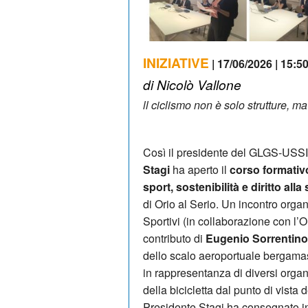
INIZIATIVE
| 17/06/2026 | 15:5
di Nicolò Vallone
ll ciclismo non è solo strutture, ma
Così il presidente del GLGS-USSI 
Stagi
ha aperto il
corso formativo 
sport, sostenibilità e diritto alla
di Orio al Serio. Un incontro org
Sportivi (in collaborazione con l’
contributo di
Eugenio Sorrentino
dello scalo aeroportuale bergamas
in rappresentanza di diversi organi
della bicicletta dal punto di vista 
Presidente Stagi ha consegnato in