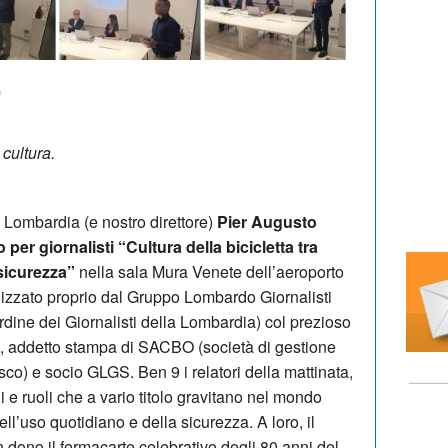
0
 cultura.
Lombardia (e nostro direttore)
Pier Augusto
per giornalisti “Cultura della bicicletta tra
 sicurezza”
nella sala Mura Venete dell’aeroporto
anizzato proprio dal Gruppo Lombardo Giornalisti
Ordine dei Giornalisti della Lombardia) col prezioso
, addetto stampa di SACBO (società di gestione
co) e socio GLGS. Ben 9 i relatori della mattinata,
 e ruoli che a vario titolo gravitano nel mondo
dell’uso quotidiano e della sicurezza. A loro, il
 dono il fermacarte celebrativo degli 80 anni del