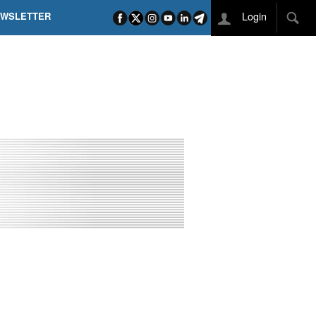
Login
EWSLETTER
 POEL SUI CAMPI ELISI! POGAČAR NELLA STORIA
L TAPPONE DEI TAPPONI
DEJ IN UNA TAPPA PAZZESCA
ETTE INCORONA CARAPAZ
O DI PHILIPSEN SU SCHMID E KOOIJ