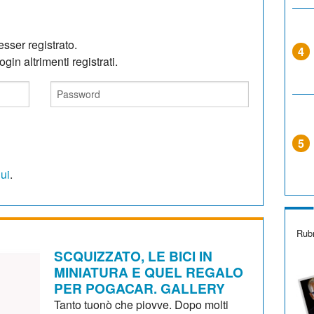
sser registrato.
4
gin altrimenti registrati.
5
qui
.
Rubr
SCQUIZZATO, LE BICI IN
MINIATURA E QUEL REGALO
PER POGACAR. GALLERY
Tanto tuonò che piovve. Dopo molti