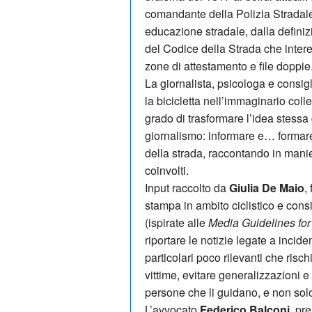
comandante della Polizia Stradale
educazione stradale, dalla definiz
del Codice della Strada che intere
zone di attestamento e file doppie
La giornalista, psicologa e consi
la bicicletta nell’immaginario colle
grado di trasformare l’idea stessa 
giornalismo: informare e… formare
della strada, raccontando in manier
coinvolti.
Input raccolto da
Giulia De Maio
,
stampa in ambito ciclistico e cons
(ispirate alle
Media Guidelines for
riportare le notizie legate a incide
particolari poco rilevanti che risc
vittime, evitare generalizzazioni e
persone che li guidano, e non sol
L’avvocato
Federico Balconi
, pr