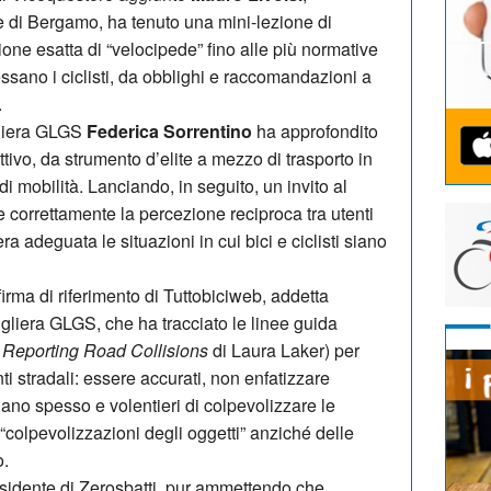
 di Bergamo, ha tenuto una mini-lezione di
ione esatta di “velocipede” fino alle più normative
ssano i ciclisti, da obblighi e raccomandazioni a
.
gliera GLGS
Federica Sorrentino
ha approfondito
ttivo, da strumento d’elite a mezzo di trasporto in
di mobilità. Lanciando, in seguito, un invito al
 correttamente la percezione reciproca tra utenti
a adeguata le situazioni in cui bici e ciclisti siano
 firma di riferimento di Tuttobiciweb, addetta
igliera GLGS, che ha tracciato le linee guida
 Reporting Road Collisions
di Laura Laker) per
nti stradali: essere accurati, non enfatizzare
hiano spesso e volentieri di colpevolizzare le
 “colpevolizzazioni degli oggetti” anziché delle
o.
esidente di Zerosbatti, pur ammettendo che