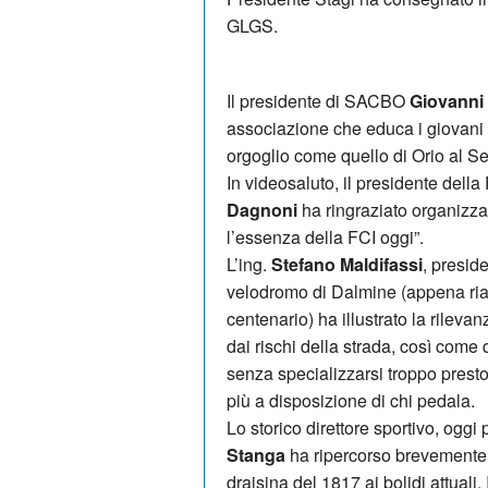
GLGS.
Il presidente di SACBO
Giovanni
associazione che educa i giovani
orgoglio come quello di Orio al Ser
In videosaluto, il presidente della
Dagnoni
ha ringraziato organizza
l’essenza della FCI oggi”.
L’ing.
Stefano Maldifassi
, presid
velodromo di Dalmine (appena riape
centenario) ha illustrato la rileva
dai rischi della strada, così come q
senza specializzarsi troppo presto
più a disposizione di chi pedala.
Lo storico direttore sportivo, ogg
Stanga
ha ripercorso brevemente la
draisina del 1817 ai bolidi attuali