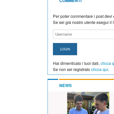
COMMENTI
Per poter commentare i post devi e
Se sei giá nostro utente esegui il lo
LOGIN
Hai dimenticato i tuoi dati,
clicca 
Se non sei registrato
clicca qui
.
NEWS